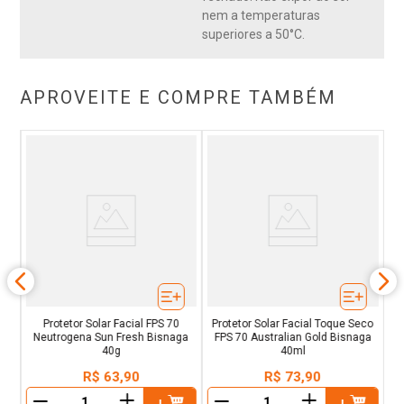
nem a temperaturas
superiores a 50°C.
APROVEITE E COMPRE TAMBÉM
ta
Pr
ml
Protetor Solar Facial FPS 70
Protetor Solar Facial Toque Seco
Neutrogena Sun Fresh Bisnaga
FPS 70 Australian Gold Bisnaga
40g
40ml
R$
63
,
90
R$
73
,
90
＋
＋