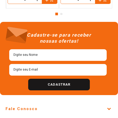
－
－
Cadastre-se para receber
nossas ofertas!
CADASTRAR
Fale Conosco
Site Institucional