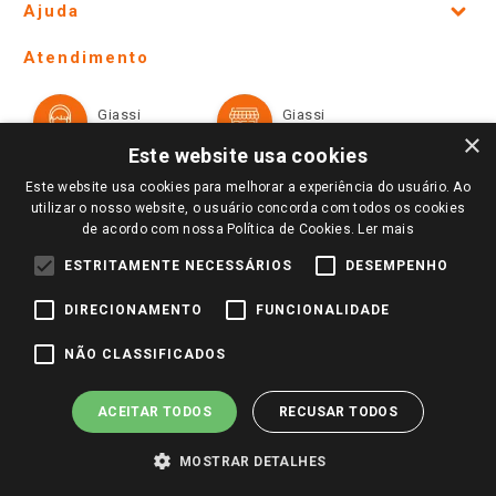
Ajuda
Lojas Físicas e Horários
Telefones e horários das lojas físicas
Ofertas
Atendimento
Política de Privacidade e Termos de Uso
Cartão Giassi
Formas de Pagamento
Giassi
Giassi
Televendas
Políticas de entrega
Vendas Online
Ouvidoria
×
Amigo Giassi
Este website usa cookies
Trocas e Devoluções
Notícias
Este website usa cookies para melhorar a experiência do usuário. Ao
Perguntas frequentes
utilizar o nosso website, o usuário concorda com todos os cookies
Redes Sociais
de acordo com nossa Política de Cookies.
Ler mais
Trabalhe Conosco
ESTRITAMENTE NECESSÁRIOS
DESEMPENHO
Identidade Visual
DIRECIONAMENTO
FUNCIONALIDADE
Pagamento e Segurança
NÃO CLASSIFICADOS
ACEITAR TODOS
RECUSAR TODOS
MOSTRAR DETALHES