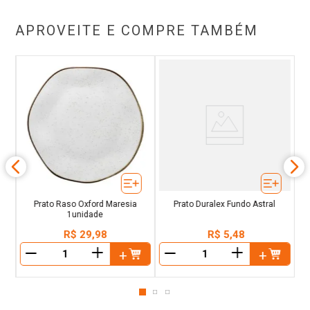
APROVEITE E COMPRE TAMBÉM
al
Prato Raso Oxford Maresia
Prato Duralex Fundo Astral
1unidade
R$
29
,
98
R$
5
,
48
＋
＋
－
－