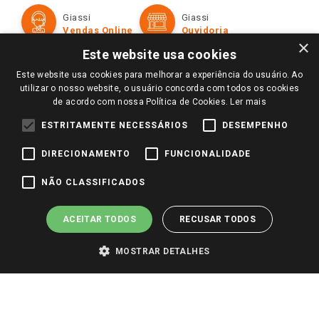
Formas de Pagamento
Giassi
Giassi
Televendas
Políticas de entrega
Vendas Online
Ouvidoria
Amigo Giassi
×
Trocas e Devoluções
Este website usa cookies
Notícias
Este website usa cookies para melhorar a experiência do usuário. Ao
Perguntas frequentes
Redes Sociais
utilizar o nosso website, o usuário concorda com todos os cookies
Trabalhe Conosco
de acordo com nossa Política de Cookies.
Ler mais
Identidade Visual
ESTRITAMENTE NECESSÁRIOS
DESEMPENHO
DIRECIONAMENTO
FUNCIONALIDADE
Pagamento e Segurança
NÃO CLASSIFICADOS
ACEITAR TODOS
RECUSAR TODOS
MOSTRAR DETALHES