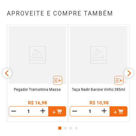
APROVEITE E COMPRE TAMBÉM
m
o
Pegador Tramontina Massa
Taça Nadir Barone Vinho 385ml
R$
16
,
98
R$
10
,
98
＋
＋
－
－