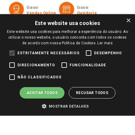
Formas de Pagamento
Giassi
Giassi
Televendas
Políticas de entrega
Vendas Online
Ouvidoria
Amigo Giassi
×
Trocas e Devoluções
Este website usa cookies
Notícias
Este website usa cookies para melhorar a experiência do usuário. Ao
Perguntas frequentes
Redes Sociais
utilizar o nosso website, o usuário concorda com todos os cookies
Trabalhe Conosco
de acordo com nossa Política de Cookies.
Ler mais
Identidade Visual
ESTRITAMENTE NECESSÁRIOS
DESEMPENHO
DIRECIONAMENTO
FUNCIONALIDADE
Pagamento e Segurança
NÃO CLASSIFICADOS
ACEITAR TODOS
RECUSAR TODOS
MOSTRAR DETALHES