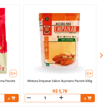
Far
nna Pacote
Mistura Empanar Sabor Açoriano Pacote 300g
R$
5
,
78
＋
－
－