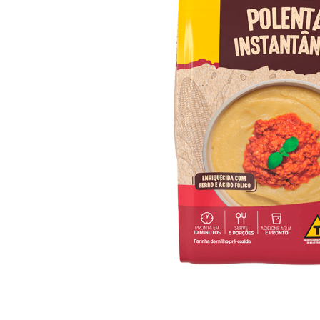
10
º
arroz