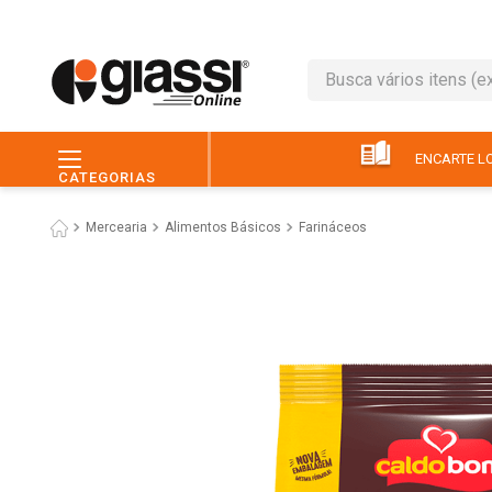
Busca vários itens (ex.: 
TERMOS MAIS BUSC
1
º
leite
ENCARTE LO
CATEGORIAS
2
º
café
Mercearia
Alimentos Básicos
Farináceos
3
º
queijo
4
º
papel higiênico
5
º
pão
6
º
chocolate
7
º
ovo
8
º
iogurte
9
º
macarrão