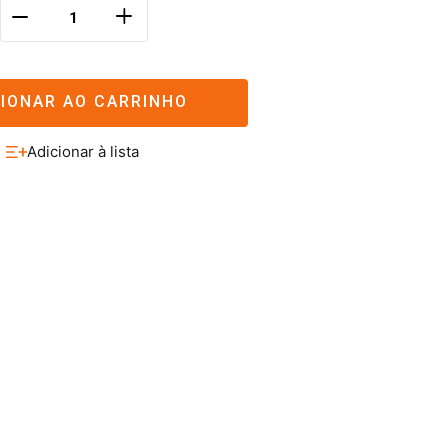
＋
－
CIONAR AO CARRINHO