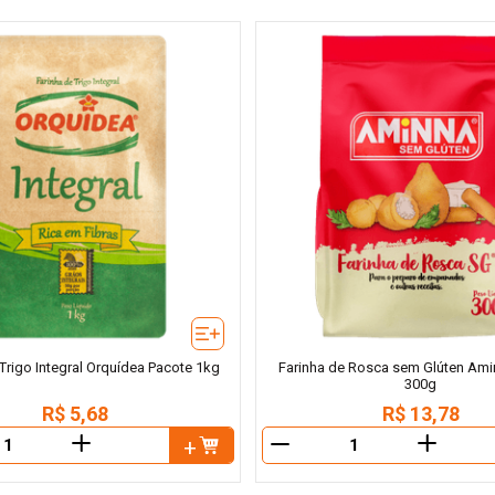
 Trigo Integral Orquídea Pacote 1kg
Farinha de Rosca sem Glúten Ami
300g
R$
5
,
68
R$
13
,
78
＋
＋
－