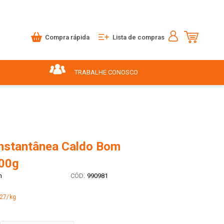
Compra rápida
Lista de compras
TRABALHE CONOSCO
Instantânea Caldo Bom
00g
:
m
990981
,27/kg