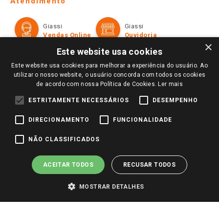
Atendimento
Política de Privacidade e Termos de Uso
Cartão Giassi
Formas de Pagamento
Giassi
Giassi
Televendas
Políticas de entrega
Vendas Online
Ouvidoria
Amigo Giassi
×
Trocas e Devoluções
Este website usa cookies
Notícias
Este website usa cookies para melhorar a experiência do usuário. Ao
Perguntas frequentes
Redes Sociais
utilizar o nosso website, o usuário concorda com todos os cookies
Trabalhe Conosco
de acordo com nossa Política de Cookies.
Ler mais
Identidade Visual
ESTRITAMENTE NECESSÁRIOS
DESEMPENHO
DIRECIONAMENTO
FUNCIONALIDADE
Pagamento e Segurança
NÃO CLASSIFICADOS
ACEITAR TODOS
RECUSAR TODOS
MOSTRAR DETALHES