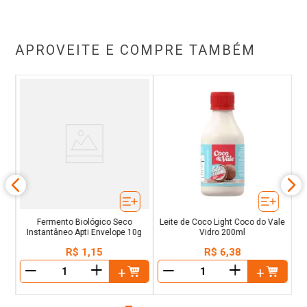
APROVEITE E COMPRE TAMBÉM
n
P
des
Fermento Biológico Seco
Leite de Coco Light Coco do Vale
Instantâneo Apti Envelope 10g
Vidro 200ml
R$
1
,
15
R$
6
,
38
＋
＋
－
－