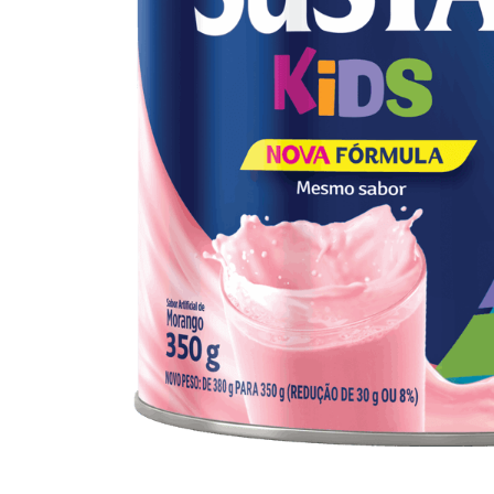
10
º
arroz