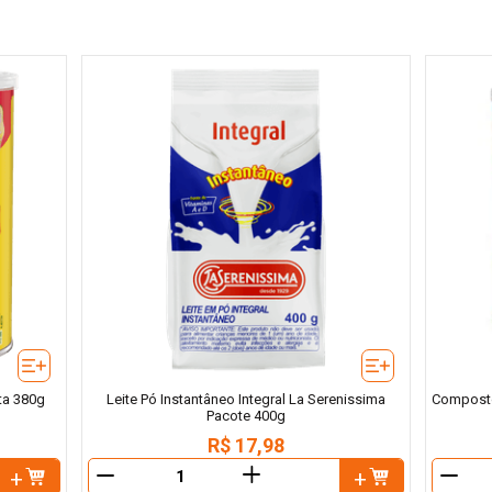
ata 380g
Leite Pó Instantâneo Integral La Serenissima
Composto
Pacote 400g
R$
17
,
98
＋
－
－