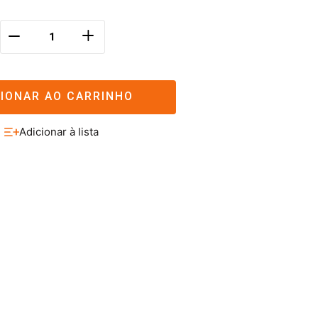
＋
－
CIONAR AO CARRINHO