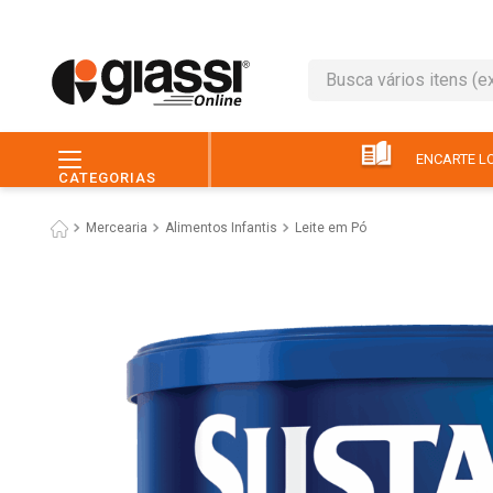
Busca vários itens (ex.: 
TERMOS MAIS BUSC
1
º
leite
ENCARTE LO
CATEGORIAS
2
º
café
Mercearia
Alimentos Infantis
Leite em Pó
3
º
queijo
4
º
papel higiênico
5
º
pão
6
º
chocolate
7
º
ovo
8
º
iogurte
9
º
macarrão