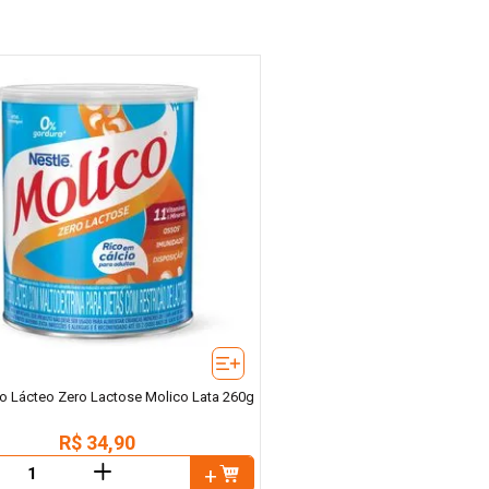
 Lácteo Zero Lactose Molico Lata 260g
R$
34
,
90
＋