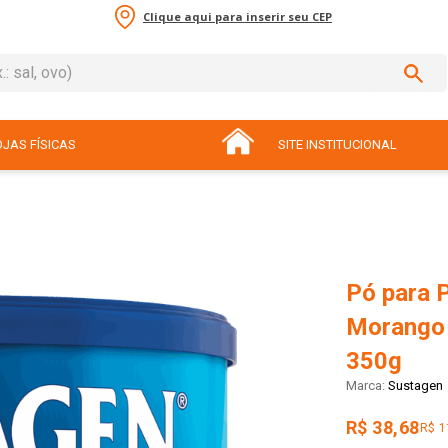
Clique aqui para inserir seu CEP
sal, ovo)
ADOS
JAS FÍSICAS
SITE INSTITUCIONAL
Pó para 
Morango 
350g
Sustagen
R$ 38,68
R$ 1