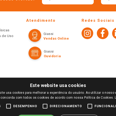
Atendimento
Redes Sociais
ísicas
Giassi
os de Uso
Vendas Online
Giassi
Ouvidoria
Este website usa cookies
ite usa cookies para melhorar a experiência do usuário. Ao utilizar o nosso 
LOGIN E SELECIONE A LOJA DE SUA PREFERÊNCIA. SOMENTE APÓS O LOGIN, OS PREÇOS
 concorda com todos os cookies de acordo com nossa Política de Cookies.
TE SÃO VÁLIDOS APENAS PARA COMPRAS REALIZADAS NO GIASSI.COM.BR E NA LOJA SE
NDAS ONLINE DIVULGADOS NO SITE PREVALECEM ANTE OS DEMAIS EVENTUALMENTE AN
S
DESEMPENHO
DIRECIONAMENTO
FUNCIONAL
DE BUSCAS.
2022 COPYRIGHT - GIASSI SUPERMERCADOS. TODOS OS DIREITOS RESERVADOS.