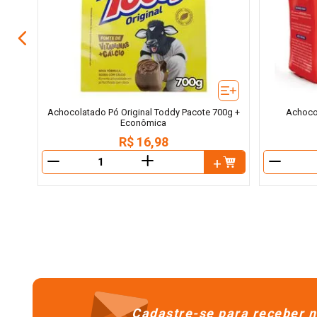
Achocolatado Pó Original Toddy Pacote 700g +
Achoco
Econômica
R$
16
,
98
＋
－
－
Cadastre-se para receber n