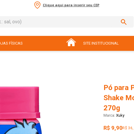
Clique aqui para inserir seu CEP
sal, ovo)
ADOS
JAS FÍSICAS
SITE INSTITUCIONAL
Pó para 
Shake Mo
270g
Xuky
R$ 9,90
R$ 36