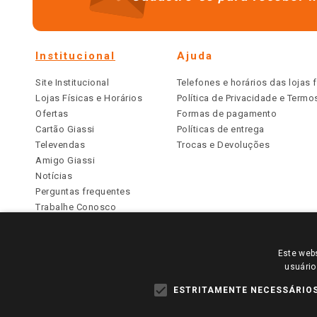
Institucional
Ajuda
Site Institucional
Telefones e horários das lojas f
Lojas Físicas e Horários
Política de Privacidade e Term
Ofertas
Formas de pagamento
Cartão Giassi
Políticas de entrega
Televendas
Trocas e Devoluções
Amigo Giassi
Notícias
Perguntas frequentes
Trabalhe Conosco
Identidade Visual
Este webs
PARA VER OS PREÇOS DA SUA REGIÃO, FAÇA 
usuário
TODOS OS PREÇOS E CONDIÇÕES COMERCIAIS DESTE SI
APLICAM ÀS LOJAS FÍSICAS. OS PREÇOS PARA AS VE
ESTRITAMENTE NECESSÁRIO