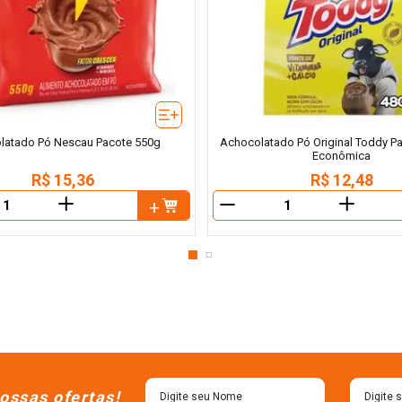
latado Pó Nescau Pacote 550g
Achocolatado Pó Original Toddy P
Econômica
R$
15
,
36
R$
12
,
48
＋
＋
－
ossas ofertas!