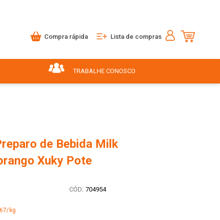
Compra rápida
Lista de compras
TRABALHE CONOSCO
Preparo de Bebida Milk
rango Xuky Pote
:
704954
,67/kg