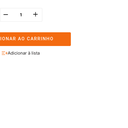
＋
－
CIONAR AO CARRINHO