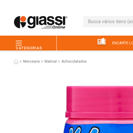
Busca vários itens (ex.: 
TERMOS MAIS BUSC
1
º
leite
ENCARTE LO
CATEGORIAS
2
º
café
Mercearia
Matinal
Achocolatados
3
º
queijo
4
º
papel higiênico
5
º
chocolate
6
º
pão
7
º
macarrão
8
º
iogurte
9
º
ovo