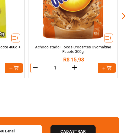
acote 480g +
Achocolatado Flocos Crocantes Ovomaltine
Pacote 300g
R$
15
,
98
＋
－
－
CADASTRAR