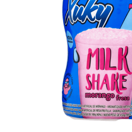
10
º
arroz