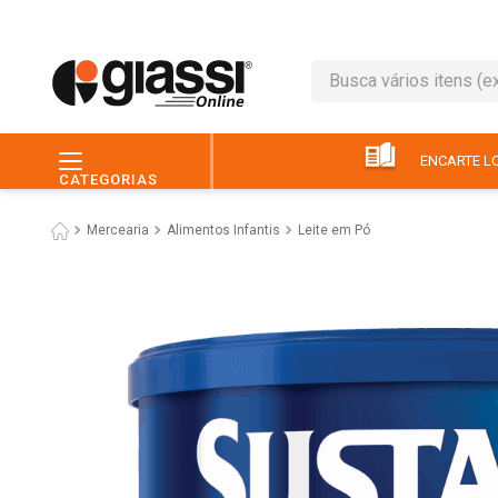
Busca vários itens (ex.: 
TERMOS MAIS BUSC
1
º
leite
ENCARTE LO
CATEGORIAS
2
º
café
Mercearia
Alimentos Infantis
Leite em Pó
3
º
queijo
4
º
papel higiênico
5
º
chocolate
6
º
pão
7
º
macarrão
8
º
iogurte
9
º
ovo