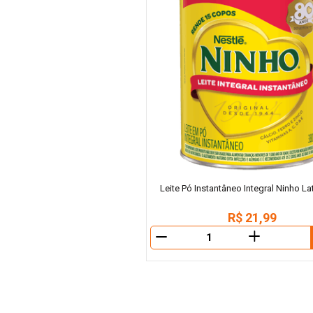
Leite Pó Instantâneo Integral Ninho L
R$
21
,
99
＋
－