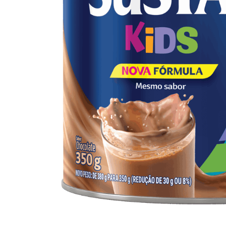
10
º
arroz