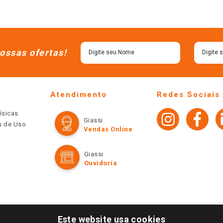
ossas ofertas!
Atendimento
Redes Sociais
ísicas
Giassi
os de Uso
Vendas Online
Giassi
Ouvidoria
Este website usa cookies