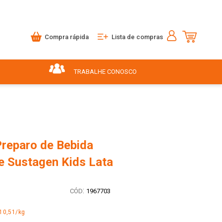
Compra rápida
Lista de compras
TRABALHE CONOSCO
Preparo de Bebida
e Sustagen Kids Lata
:
1967703
10,51/kg