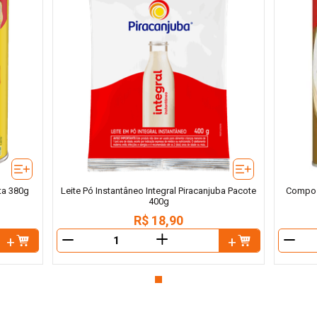
ata 380g
Leite Pó Instantâneo Integral Piracanjuba Pacote
Compost
400g
R$
18
,
90
＋
－
－