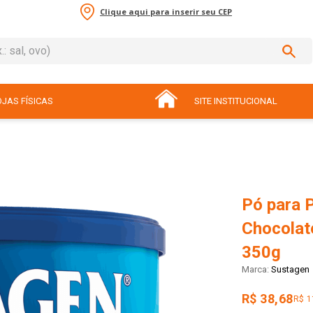
Clique aqui para inserir seu CEP
sal, ovo)
ADOS
JAS FÍSICAS
SITE INSTITUCIONAL
Pó para 
Chocolat
350g
Sustagen
R$ 38,68
R$ 1