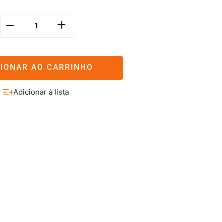
＋
－
CIONAR AO CARRINHO