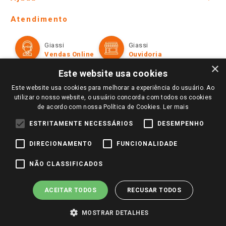
Lojas Físicas e Horários
Telefones e horários das lojas físicas
Ofertas
Atendimento
Política de Privacidade e Termos de Uso
Cartão Giassi
Formas de Pagamento
Giassi
Giassi
Televendas
Políticas de entrega
Vendas Online
Ouvidoria
Amigo Giassi
×
Trocas e Devoluções
Este website usa cookies
Notícias
Perguntas frequentes
Este website usa cookies para melhorar a experiência do usuário. Ao
Redes Sociais
utilizar o nosso website, o usuário concorda com todos os cookies
Trabalhe Conosco
de acordo com nossa Política de Cookies.
Ler mais
Identidade Visual
ESTRITAMENTE NECESSÁRIOS
DESEMPENHO
DIRECIONAMENTO
FUNCIONALIDADE
Pagamento e Segurança
NÃO CLASSIFICADOS
ACEITAR TODOS
RECUSAR TODOS
MOSTRAR DETALHES