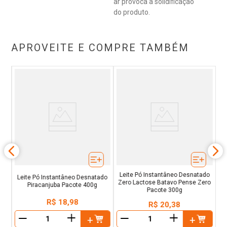
ar provoca a solidificação
do produto.
APROVEITE E COMPRE TAMBÉM
C
70g
Leite Pó Instantâneo Desnatado
Leite Pó Instantâneo Desnatado
Zero Lactose Batavo Pense Zero
Piracanjuba Pacote 400g
Pacote 300g
R$
18
,
98
R$
20
,
38
＋
＋
－
－