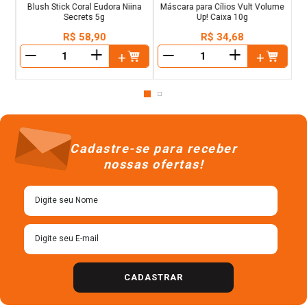
Blush Stick Coral Eudora Niina
Máscara para Cílios Vult Volume
Secrets 5g
Up! Caixa 10g
R$
58
,
90
R$
34
,
68
＋
＋
－
－
Cadastre-se para receber
nossas ofertas!
CADASTRAR