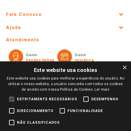
Fale Conosco
Site Institucional
Ajuda
Lojas Físicas e Horários
Telefones e horários das lojas físicas
Ofertas
Atendimento
Política de Privacidade e Termos de Uso
Cartão Giassi
Formas de Pagamento
Giassi
Giassi
Televendas
Políticas de entrega
Vendas Online
Ouvidoria
Amigo Giassi
×
Trocas e Devoluções
Este website usa cookies
Notícias
Este website usa cookies para melhorar a experiência do usuário. Ao
Perguntas frequentes
Redes Sociais
utilizar o nosso website, o usuário concorda com todos os cookies
Trabalhe Conosco
de acordo com nossa Política de Cookies.
Ler mais
Identidade Visual
ESTRITAMENTE NECESSÁRIOS
DESEMPENHO
DIRECIONAMENTO
FUNCIONALIDADE
Pagamento e Segurança
NÃO CLASSIFICADOS