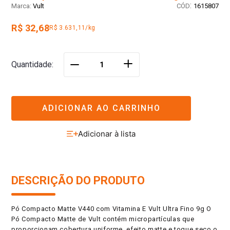
:
Vult
1615807
R$ 32,68
R$ 3.631,11/kg
＋
Quantidade
－
ADICIONAR AO CARRINHO
DESCRIÇÃO DO PRODUTO
Pó Compacto Matte V440 com Vitamina E Vult Ultra Fino 9g O
Pó Compacto Matte de Vult contém micropartículas que
proporcionam cobertura uniforme, efeito matte e toque seco o