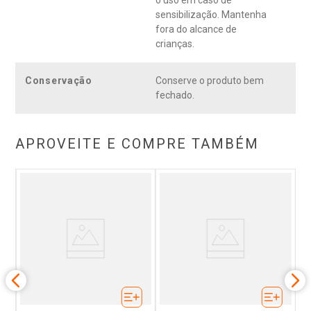
o uso em caso de
sensibilização. Mantenha
fora do alcance de
crianças.
Conservação
Conserve o produto bem
fechado.
APROVEITE E COMPRE TAMBÉM
e
B