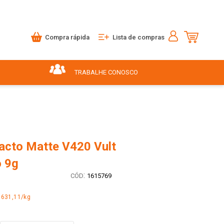
Compra rápida
Lista de compras
TRABALHE CONOSCO
cto Matte V420 Vult
o 9g
:
1615769
.631,11/kg