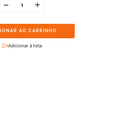
＋
－
CIONAR AO CARRINHO