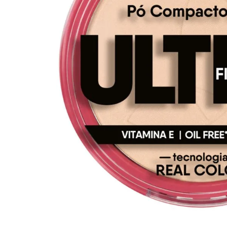
10
º
iogurte