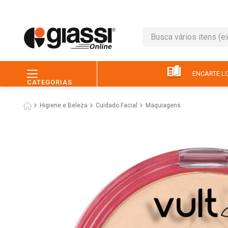
Busca vários itens (ex.: 
TERMOS MAIS BUSC
1
º
leite
ENCARTE LO
CATEGORIAS
2
º
café
Higiene e Beleza
Cuidado Facial
Maquiagens
3
º
queijo
4
º
papel higiênico
5
º
chocolate
6
º
arroz
7
º
macarrão
8
º
ovo
9
º
pão