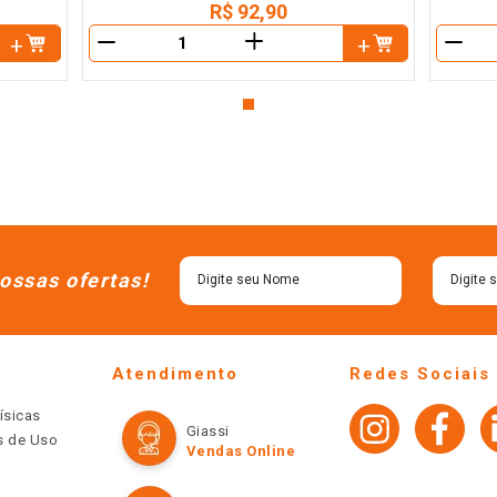
R$
92
,
90
＋
－
－
ossas ofertas!
Atendimento
Redes Sociais
ísicas
Giassi
os de Uso
Vendas Online