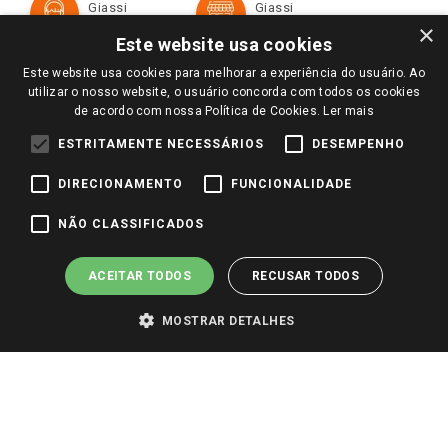
Giassi
Giassi
Televendas
Políticas de entrega
Vendas Online
Ouvidoria
×
Amigo Giassi
Este website usa cookies
Trocas e Devoluções
Notícias
Este website usa cookies para melhorar a experiência do usuário. Ao
Perguntas frequentes
utilizar o nosso website, o usuário concorda com todos os cookies
Redes Sociais
de acordo com nossa Política de Cookies.
Ler mais
Trabalhe Conosco
ESTRITAMENTE NECESSÁRIOS
DESEMPENHO
Identidade Visual
DIRECIONAMENTO
FUNCIONALIDADE
Pagamento e Segurança
NÃO CLASSIFICADOS
ACEITAR TODOS
RECUSAR TODOS
MOSTRAR DETALHES