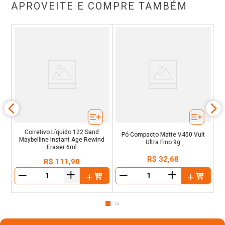
APROVEITE E COMPRE TAMBÉM
lt
Q
Corretivo Líquido 122 Sand
Pó Compacto Matte V450 Vult
Maybelline Instant Age Rewind
Ultra Fino 9g
Eraser 6ml
R$
32
,
68
R$
111
,
90
＋
＋
－
－