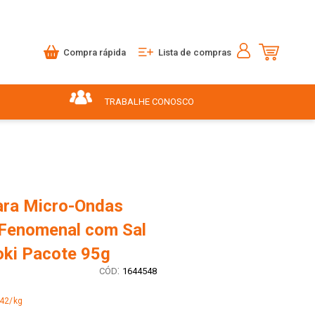
Compra rápida
Lista de compras
TRABALHE CONOSCO
ara Micro-Ondas
Fenomenal com Sal
oki Pacote 95g
:
1644548
,42/kg