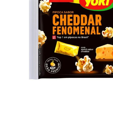
10
º
arroz