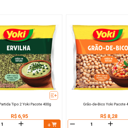
 Partida Tipo 2 Yoki Pacote 400g
Grão-de-Bico Yoki Pacote 
R$
6
,
95
R$
8
,
28
＋
＋
－