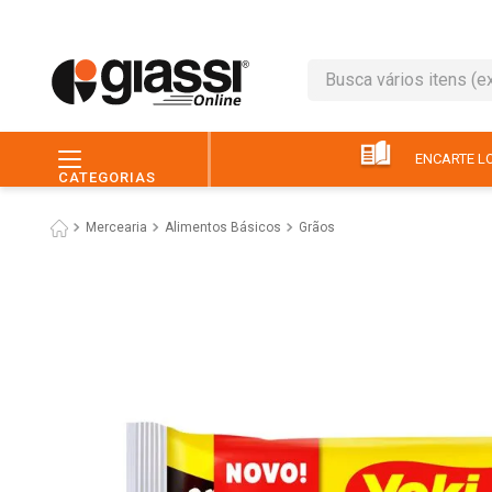
Busca vários itens (ex.: 
TERMOS MAIS BUSC
1
º
leite
ENCARTE LO
CATEGORIAS
2
º
café
Mercearia
Alimentos Básicos
Grãos
3
º
queijo
4
º
papel higiênico
5
º
chocolate
6
º
pão
7
º
macarrão
8
º
iogurte
9
º
ovo