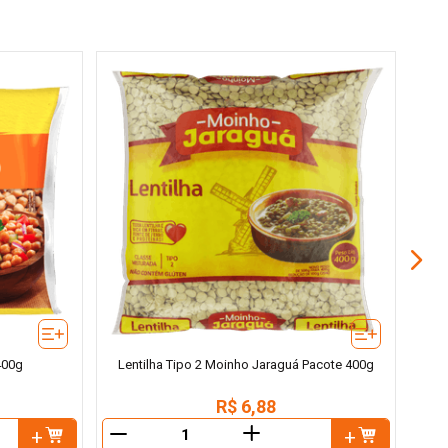
400g
Lentilha Tipo 2 Moinho Jaraguá Pacote 400g
R$
6
,
88
＋
－
－