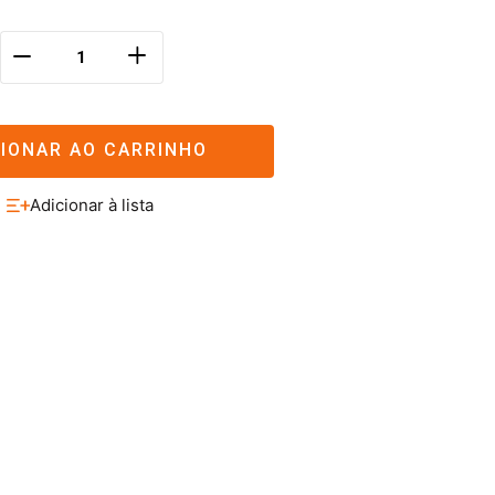
＋
－
CIONAR AO CARRINHO