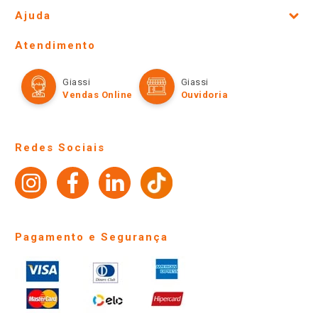
Cadastre-se para receber
nossas ofertas!
CADASTRAR
Fale Conosco
Site Institucional