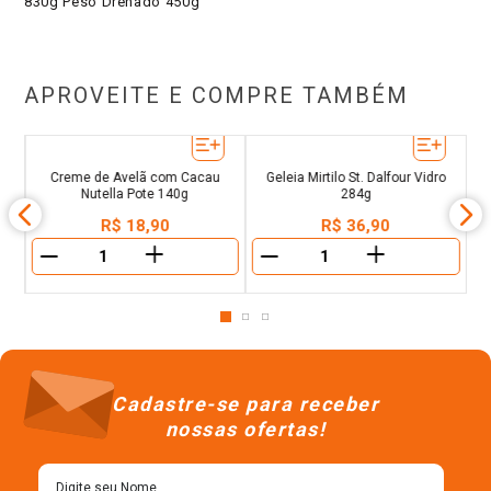
830g Peso Drenado 450g
APROVEITE E COMPRE TAMBÉM
0g
Creme de Avelã com Cacau
Geleia Mirtilo St. Dalfour Vidro
D
Nutella Pote 140g
284g
R$
18
,
90
R$
36
,
90
＋
＋
－
－
Cadastre-se para receber
nossas ofertas!