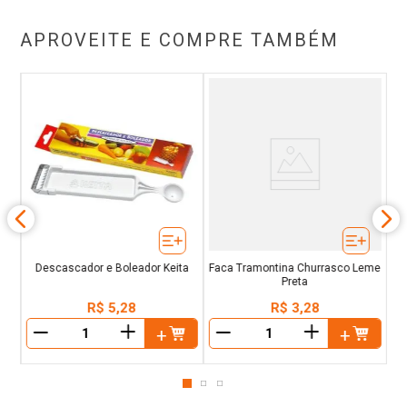
APROVEITE E COMPRE TAMBÉM
e
Descascador e Boleador Keita
Faca Tramontina Churrasco Leme
Preta
R$
5
,
28
R$
3
,
28
＋
＋
－
－