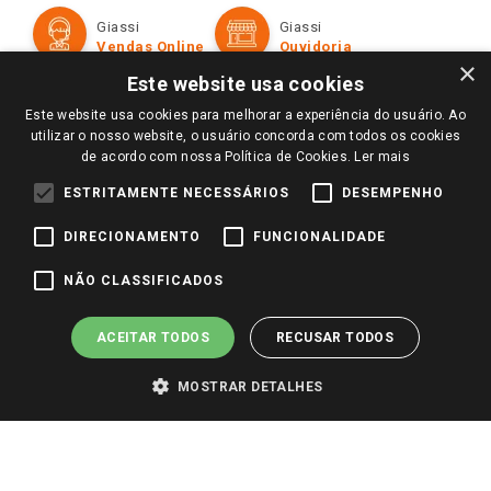
Formas de Pagamento
Giassi
Giassi
Televendas
Políticas de entrega
Vendas Online
Ouvidoria
Amigo Giassi
×
Trocas e Devoluções
Este website usa cookies
Notícias
Este website usa cookies para melhorar a experiência do usuário. Ao
Perguntas frequentes
Redes Sociais
utilizar o nosso website, o usuário concorda com todos os cookies
Trabalhe Conosco
de acordo com nossa Política de Cookies.
Ler mais
Identidade Visual
ESTRITAMENTE NECESSÁRIOS
DESEMPENHO
DIRECIONAMENTO
FUNCIONALIDADE
Pagamento e Segurança
NÃO CLASSIFICADOS
ACEITAR TODOS
RECUSAR TODOS
MOSTRAR DETALHES