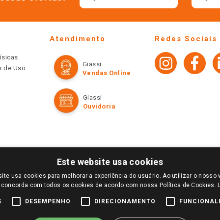
Atendimento
Redes Sociais
ísicas
Giassi
os de Uso
Vendas Online
Giassi
Ouvidoria
Este website usa cookies
ite usa cookies para melhorar a experiência do usuário. Ao utilizar o nosso 
LOGIN E SELECIONE A LOJA DE SUA PREFERÊNCIA. SOMENTE APÓS O LOGIN, OS PREÇOS
 concorda com todos os cookies de acordo com nossa Política de Cookies.
TE SÃO VÁLIDOS APENAS PARA COMPRAS REALIZADAS NO GIASSI.COM.BR E NA LOJA SE
NDAS ONLINE DIVULGADOS NO SITE PREVALECEM ANTE OS DEMAIS EVENTUALMENTE AN
S
DESEMPENHO
DIRECIONAMENTO
FUNCIONAL
DE BUSCAS.
2022 COPYRIGHT - GIASSI SUPERMERCADOS. TODOS OS DIREITOS RESERVADOS.