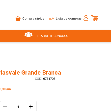
Compra rápida
Lista de compras
TRABALHE CONOSCO
Plasvale Grande Branca
:
6731708
0,38/un
＋
－