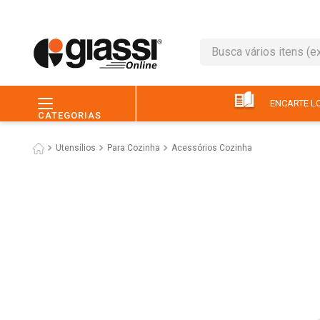
Busca vários itens (ex.: 
TERMOS MAIS BUSC
1
º
café
ENCARTE LO
CATEGORIAS
2
º
leite
Utensílios
Para Cozinha
Acessórios Cozinha
3
º
queijo
4
º
chocolate
5
º
papel higiênico
6
º
macarrão
7
º
arroz
8
º
pão
9
º
ovo