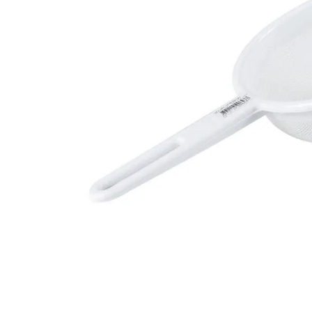
10
º
iogurte