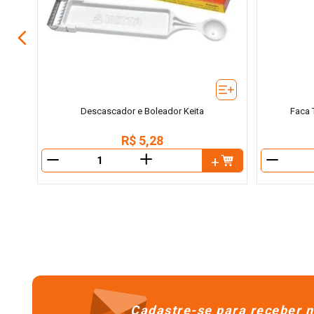
Descascador e Boleador Keita
Faca 
R$
5
,
28
＋
－
－
Cadastre-se para receber n