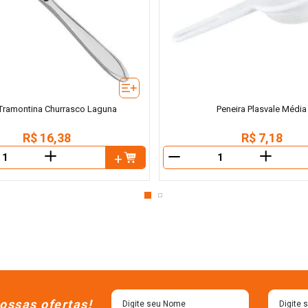
Tramontina Churrasco Laguna
Peneira Plasvale Média
R$
16
,
38
R$
7
,
18
＋
＋
－
ossas ofertas!