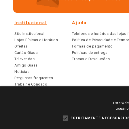
Institucional
Ajuda
Site Institucional
Telefones e horários das lojas f
Lojas Físicas e Horários
Política de Privacidade e Term
Ofertas
Formas de pagamento
Cartão Giassi
Políticas de entrega
Televendas
Trocas e Devoluções
Amigo Giassi
Notícias
Perguntas frequentes
Trabalhe Conosco
Identidade Visual
Este webs
PARA VER OS PREÇOS DA SUA REGIÃO, FAÇA 
usuário
TODOS OS PREÇOS E CONDIÇÕES COMERCIAIS DESTE SI
APLICAM ÀS LOJAS FÍSICAS. OS PREÇOS PARA AS VE
ESTRITAMENTE NECESSÁRIO