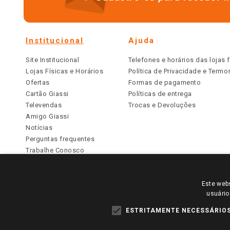
Institucional
Ajuda
Site Institucional
Telefones e horários das lojas f
Lojas Físicas e Horários
Política de Privacidade e Term
Ofertas
Formas de pagamento
Cartão Giassi
Políticas de entrega
Televendas
Trocas e Devoluções
Amigo Giassi
Notícias
Perguntas frequentes
Trabalhe Conosco
Identidade Visual
Este webs
PARA VER OS PREÇOS DA SUA REGIÃO, FAÇA 
usuário
TODOS OS PREÇOS E CONDIÇÕES COMERCIAIS DESTE SI
APLICAM ÀS LOJAS FÍSICAS. OS PREÇOS PARA AS VE
ESTRITAMENTE NECESSÁRIO