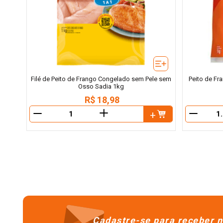
Filé de Peito de Frango Congelado sem Pele sem
Peito de F
Osso Sadia 1kg
R$
18
,
98
＋
－
－
Cadastre-se para receber n