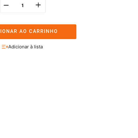
＋
－
CIONAR AO CARRINHO