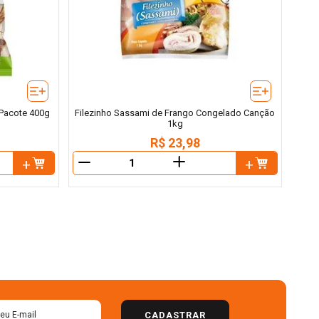
 Pacote 400g
Filezinho Sassami de Frango Congelado Canção
1kg
R$
23
,
98
＋
－
CADASTRAR