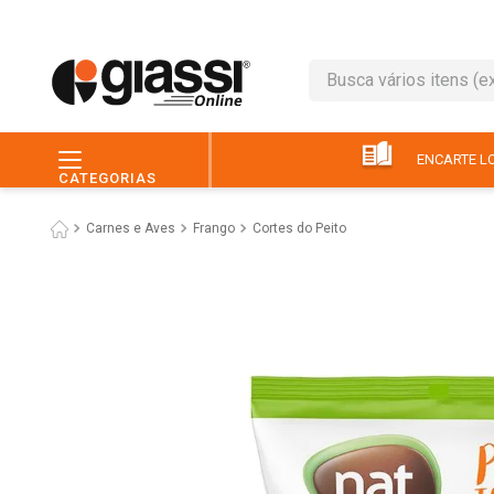
Busca vários itens (ex.: 
TERMOS MAIS BUSC
1
º
café
ENCARTE LO
CATEGORIAS
2
º
leite
Carnes e Aves
Frango
Cortes do Peito
3
º
queijo
4
º
papel higiênico
5
º
chocolate
6
º
macarrão
7
º
arroz
8
º
pão
9
º
ovo