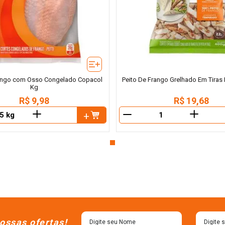
rango com Osso Congelado Copacol
Peito De Frango Grelhado Em Tiras
Kg
R$
9
,
98
R$
19
,
68
＋
＋
－
ossas ofertas!