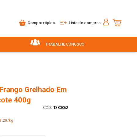
Compra rápida
Lista de compras
TRABALHE CONOSCO
 Frango Grelhado Em
cote 400g
:
1380362
9,20/kg