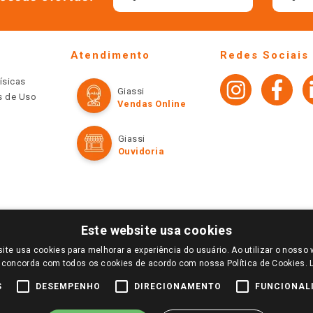
Atendimento
Redes Sociais
ísicas
Giassi
os de Uso
Vendas Online
Giassi
Ouvidoria
Este website usa cookies
ite usa cookies para melhorar a experiência do usuário. Ao utilizar o nosso 
LOGIN E SELECIONE A LOJA DE SUA PREFERÊNCIA. SOMENTE APÓS O LOGIN, OS PREÇOS
 concorda com todos os cookies de acordo com nossa Política de Cookies.
TE SÃO VÁLIDOS APENAS PARA COMPRAS REALIZADAS NO GIASSI.COM.BR E NA LOJA SE
NDAS ONLINE DIVULGADOS NO SITE PREVALECEM ANTE OS DEMAIS EVENTUALMENTE AN
S
DESEMPENHO
DIRECIONAMENTO
FUNCIONAL
DE BUSCAS.
2022 COPYRIGHT - GIASSI SUPERMERCADOS. TODOS OS DIREITOS RESERVADOS.