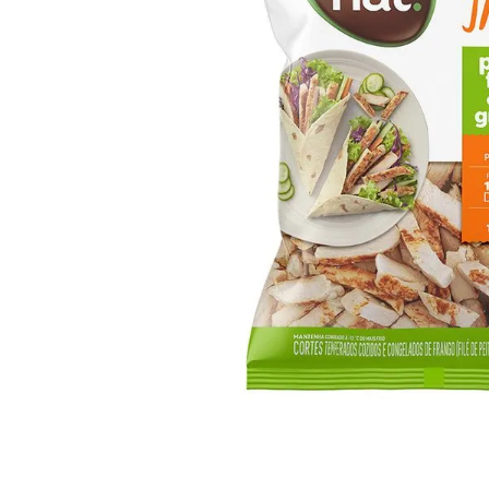
10
º
iogurte