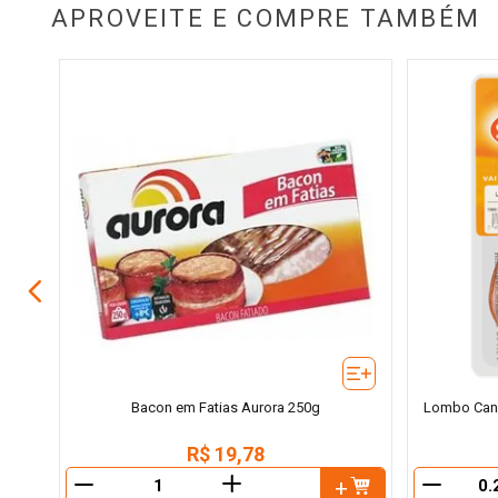
APROVEITE E COMPRE TAMBÉM
ado
Bacon em Fatias Aurora 250g
Lombo Cana
R$
19
,
78
＋
－
－