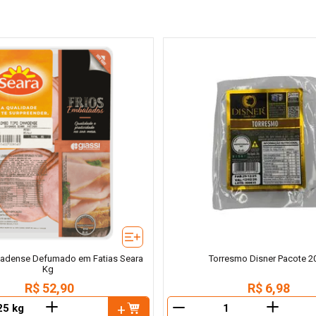
dense Defumado em Fatias Seara
Torresmo Disner Pacote 2
Kg
R$
52
,
90
R$
6
,
98
＋
＋
－