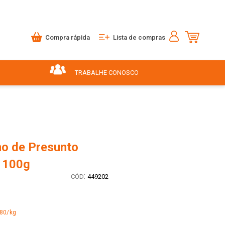
Compra rápida
Lista de compras
TRABALHE CONOSCO
no de Presunto
r 100g
:
449202
,80/kg