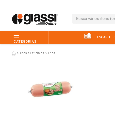
Busca vários itens (ex.: 
TERMOS MAIS BUSC
1
º
leite
ENCARTE LO
CATEGORIAS
2
º
café
Frios e Laticínios
Frios
3
º
queijo
4
º
papel higiênico
5
º
pão
6
º
chocolate
7
º
ovo
8
º
iogurte
9
º
macarrão