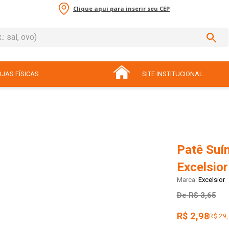
Clique aqui para inserir seu CEP
sal, ovo)
ADOS
JAS FÍSICAS
SITE INSTITUCIONAL
Patê Suí
Excelsio
Excelsior
De
R$ 3,65
R$ 2,98
R$ 29