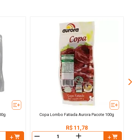
00g
Copa Lombo Fatiada Aurora Pacote 100g
R$
11
,
78
＋
－
－