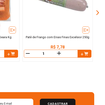
Seara Kg
Patê de Frango com Ervas Finas Excelsior 250g
R$
7
,
78
＋
－
－
CADASTRAR