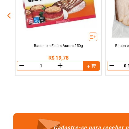
Bacon em Fatias Aurora 250g
Bacon e
R$
19
,
78
＋
－
－
Cadastre-se para receber n