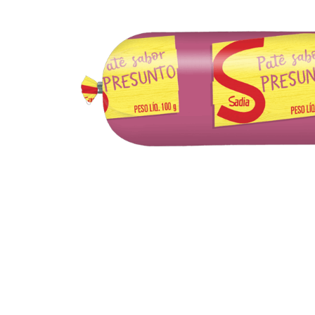
10
º
arroz