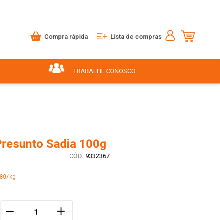
Compra rápida
Lista de compras
TRABALHE CONOSCO
Presunto Sadia 100g
:
9332367
,80/kg
＋
－