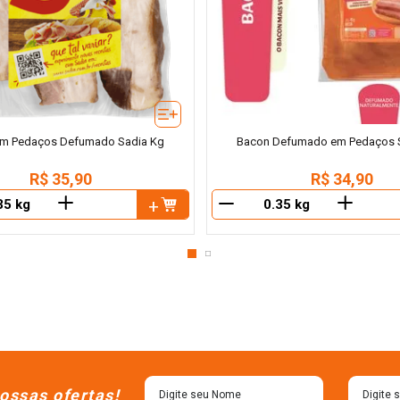
m Pedaços Defumado Sadia Kg
Bacon Defumado em Pedaços 
R$
35
,
90
R$
34
,
90
＋
＋
－
ossas ofertas!