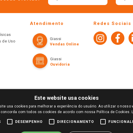
Atendimento
Redes Sociais
ísicas
Giassi
os de Uso
Vendas Online
Giassi
Ouvidoria
Este website usa cookies
ite usa cookies para melhorar a experiência do usuário. Ao utilizar o nosso 
LOGIN E SELECIONE A LOJA DE SUA PREFERÊNCIA. SOMENTE APÓS O LOGIN, OS PREÇOS
 concorda com todos os cookies de acordo com nossa Política de Cookies.
TE SÃO VÁLIDOS APENAS PARA COMPRAS REALIZADAS NO GIASSI.COM.BR E NA LOJA SE
NDAS ONLINE DIVULGADOS NO SITE PREVALECEM ANTE OS DEMAIS EVENTUALMENTE AN
S
DESEMPENHO
DIRECIONAMENTO
FUNCIONAL
DE BUSCAS.
2022 COPYRIGHT - GIASSI SUPERMERCADOS. TODOS OS DIREITOS RESERVADOS.