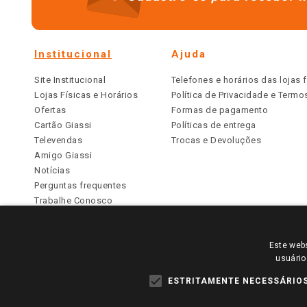
Institucional
Ajuda
Site Institucional
Telefones e horários das lojas f
Lojas Físicas e Horários
Política de Privacidade e Term
Ofertas
Formas de pagamento
Cartão Giassi
Políticas de entrega
Televendas
Trocas e Devoluções
Amigo Giassi
Notícias
Perguntas frequentes
Trabalhe Conosco
Identidade Visual
Este webs
PARA VER OS PREÇOS DA SUA REGIÃO, FAÇA 
usuário
TODOS OS PREÇOS E CONDIÇÕES COMERCIAIS DESTE SI
APLICAM ÀS LOJAS FÍSICAS. OS PREÇOS PARA AS VE
ESTRITAMENTE NECESSÁRIO