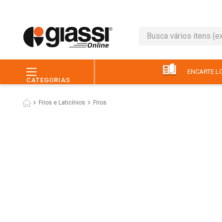
Busca vários itens (ex.: 
TERMOS MAIS BUSC
1
º
leite
ENCARTE LO
CATEGORIAS
2
º
café
Frios e Laticínios
Frios
3
º
queijo
4
º
papel higiênico
5
º
pão
6
º
chocolate
7
º
ovo
8
º
iogurte
9
º
macarrão