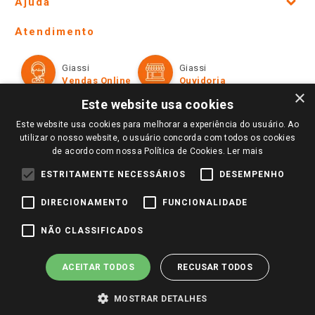
Ajuda
Lojas Físicas e Horários
Telefones e horários das lojas físicas
Ofertas
Atendimento
Política de Privacidade e Termos de Uso
Cartão Giassi
Formas de Pagamento
Giassi
Giassi
Televendas
Políticas de entrega
Vendas Online
Ouvidoria
Amigo Giassi
×
Trocas e Devoluções
Este website usa cookies
Notícias
Este website usa cookies para melhorar a experiência do usuário. Ao
Perguntas frequentes
Redes Sociais
utilizar o nosso website, o usuário concorda com todos os cookies
Trabalhe Conosco
de acordo com nossa Política de Cookies.
Ler mais
Identidade Visual
ESTRITAMENTE NECESSÁRIOS
DESEMPENHO
DIRECIONAMENTO
FUNCIONALIDADE
Pagamento e Segurança
NÃO CLASSIFICADOS
ACEITAR TODOS
RECUSAR TODOS
MOSTRAR DETALHES