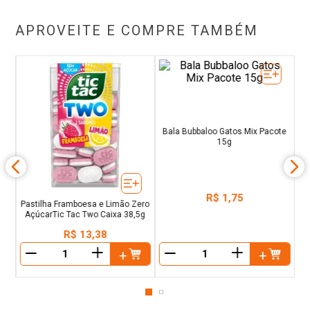
APROVEITE E COMPRE TAMBÉM
o
e
Pastilha Framboesa e Limão Zero
Bala Bubbaloo Gatos Mix Pacote
AçúcarTic Tac Two Caixa 38,5g
15g
R$
13
,
38
R$
1
,
75
＋
＋
－
－