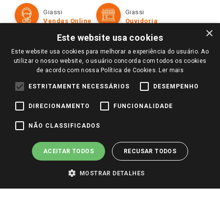
Formas de Pagamento
Giassi
Giassi
Televendas
Políticas de entrega
Vendas Online
Ouvidoria
Amigo Giassi
×
Trocas e Devoluções
Este website usa cookies
Notícias
Este website usa cookies para melhorar a experiência do usuário. Ao
Perguntas frequentes
Redes Sociais
utilizar o nosso website, o usuário concorda com todos os cookies
Trabalhe Conosco
de acordo com nossa Política de Cookies.
Ler mais
Identidade Visual
ESTRITAMENTE NECESSÁRIOS
DESEMPENHO
DIRECIONAMENTO
FUNCIONALIDADE
Pagamento e Segurança
NÃO CLASSIFICADOS
ACEITAR TODOS
RECUSAR TODOS
MOSTRAR DETALHES