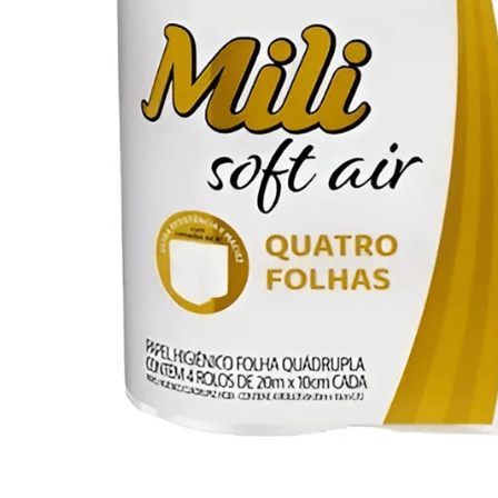
10
º
arroz