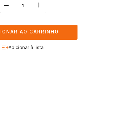
＋
－
CIONAR AO CARRINHO