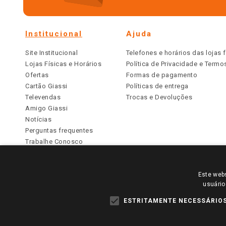
Institucional
Ajuda
Site Institucional
Telefones e horários das lojas f
Lojas Físicas e Horários
Política de Privacidade e Term
Ofertas
Formas de pagamento
Cartão Giassi
Políticas de entrega
Televendas
Trocas e Devoluções
Amigo Giassi
Notícias
Perguntas frequentes
Trabalhe Conosco
Identidade Visual
Este webs
PARA VER OS PREÇOS DA SUA REGIÃO, FAÇA 
usuário
TODOS OS PREÇOS E CONDIÇÕES COMERCIAIS DESTE SI
APLICAM ÀS LOJAS FÍSICAS. OS PREÇOS PARA AS VE
ESTRITAMENTE NECESSÁRIO