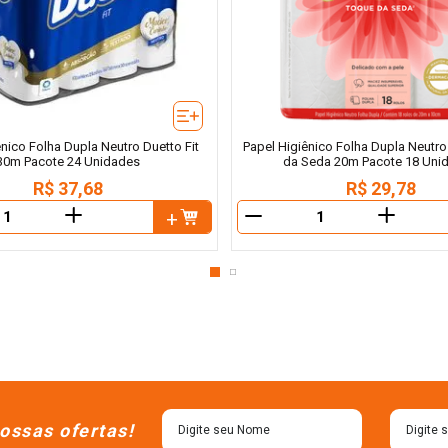
ênico Folha Dupla Neutro Duetto Fit
Papel Higiênico Folha Dupla Neutr
30m Pacote 24 Unidades
da Seda 20m Pacote 18 Uni
R$
37
,
68
R$
29
,
78
＋
＋
－
ossas ofertas!