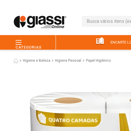
Busca vários itens (ex.: 
TERMOS MAIS BUSC
1
º
leite
ENCARTE LO
CATEGORIAS
2
º
café
Higiene e Beleza
Higiene Pessoal
Papel Higiênico
3
º
queijo
4
º
papel higiênico
5
º
pão
6
º
chocolate
7
º
ovo
8
º
iogurte
9
º
macarrão