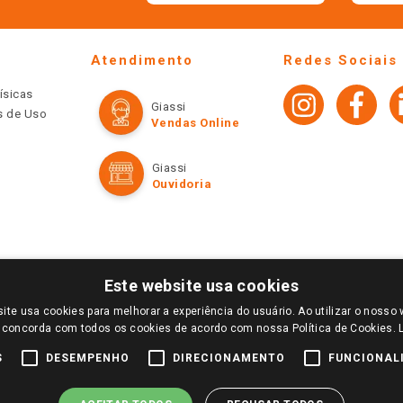
Atendimento
Redes Sociais
ísicas
Giassi
os de Uso
Vendas Online
Giassi
Ouvidoria
Este website usa cookies
ite usa cookies para melhorar a experiência do usuário. Ao utilizar o nosso 
LOGIN E SELECIONE A LOJA DE SUA PREFERÊNCIA. SOMENTE APÓS O LOGIN, OS PREÇOS
 concorda com todos os cookies de acordo com nossa Política de Cookies.
TE SÃO VÁLIDOS APENAS PARA COMPRAS REALIZADAS NO GIASSI.COM.BR E NA LOJA SE
NDAS ONLINE DIVULGADOS NO SITE PREVALECEM ANTE OS DEMAIS EVENTUALMENTE AN
S
DESEMPENHO
DIRECIONAMENTO
FUNCIONAL
DE BUSCAS.
2022 COPYRIGHT - GIASSI SUPERMERCADOS. TODOS OS DIREITOS RESERVADOS.