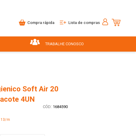
Compra rápida
Lista de compras
TRABALHE CONOSCO
ienico Soft Air 20
acote 4UN
:
1684590
,13/m