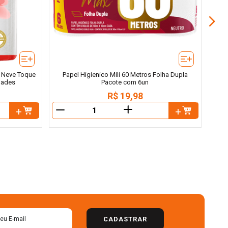
o Neve Toque
Papel Higienico Mili 60 Metros Folha Dupla
dades
Pacote com 6un
R$
19
,
98
＋
－
－
CADASTRAR