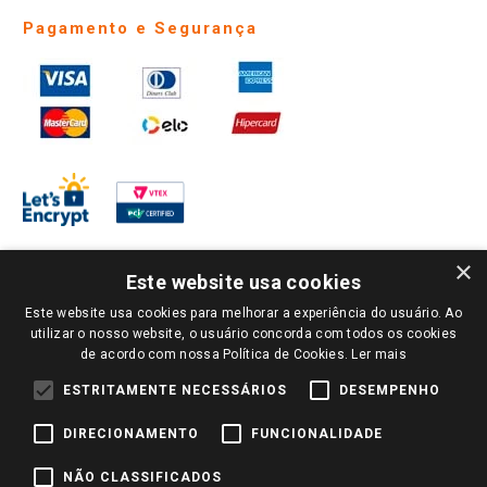
Pagamento e Segurança
×
Este website usa cookies
Este website usa cookies para melhorar a experiência do usuário. Ao
PARA VER OS PREÇOS DA SUA REGIÃO, FAÇA LOGIN E SELECIONE A LOJA DE
utilizar o nosso website, o usuário concorda com todos os cookies
SUA PREFERÊNCIA. SOMENTE APÓS O LOGIN, OS PREÇOS DA SUA REGIÃO OU
de acordo com nossa Política de Cookies.
Ler mais
LOJA SERÃO CARREGADOS.
TODOS OS PREÇOS E CONDIÇÕES COMERCIAIS DESTE SITE SÃO VÁLIDOS APENAS
ESTRITAMENTE NECESSÁRIOS
DESEMPENHO
PARA COMPRAS REALIZADAS NO GIASSI.COM.BR E NA LOJA SELECIONADA
APÓS O LOGIN, E NÃO NECESSARIAMENTE SE APLICAM ÀS LOJAS FÍSICAS. OS
DIRECIONAMENTO
FUNCIONALIDADE
PREÇOS PARA AS VENDAS ONLINE DIVULGADOS NO SITE PREVALECEM ANTE
OS DEMAIS EVENTUALMENTE ANUNCIADOS EM OUTROS MEIOS DE
COMUNICAÇÃO E SITES DE BUSCAS.
NÃO CLASSIFICADOS