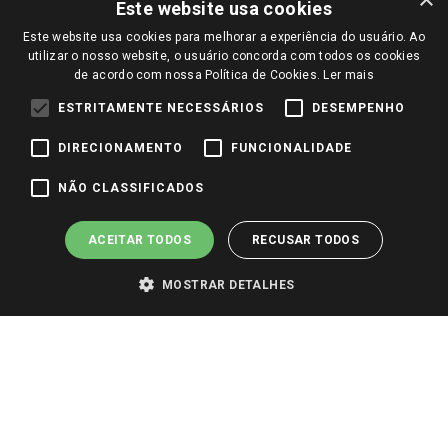
Amigo Giassi
Este website usa cookies
Trocas e Devoluções
Notícias
Este website usa cookies para melhorar a experiência do usuário. Ao
Perguntas frequentes
utilizar o nosso website, o usuário concorda com todos os cookies
Redes Sociais
de acordo com nossa Política de Cookies.
Ler mais
Trabalhe Conosco
ESTRITAMENTE NECESSÁRIOS
DESEMPENHO
Identidade Visual
DIRECIONAMENTO
FUNCIONALIDADE
Pagamento e Segurança
NÃO CLASSIFICADOS
ACEITAR TODOS
RECUSAR TODOS
MOSTRAR DETALHES