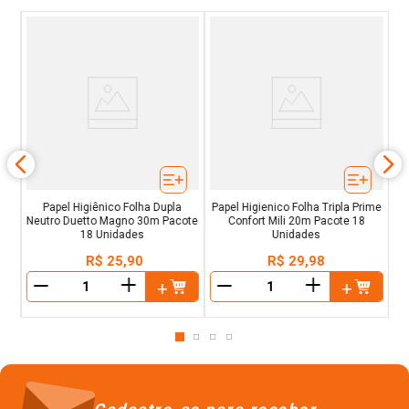
om
s
es
Papel Higiênico Folha Dupla
Papel Higienico Folha Tripla Prime
Neutro Duetto Magno 30m Pacote
Confort Mili 20m Pacote 18
18 Unidades
Unidades
R$
25
,
90
R$
29
,
98
＋
＋
－
－