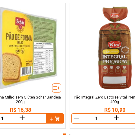
ma Milho sem Glúten Schär Bandeja
Pão Integral Zero Lactose Vital Pr
200g
400g
R$
16
,
38
R$
10
,
90
＋
＋
－