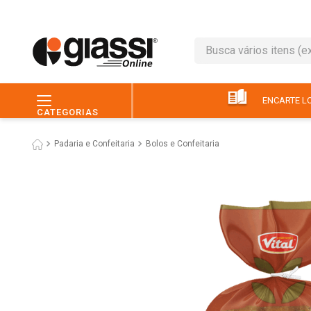
Busca vários itens (ex.: 
TERMOS MAIS BUSC
1
º
leite
ENCARTE LO
CATEGORIAS
2
º
café
Padaria e Confeitaria
Bolos e Confeitaria
3
º
queijo
4
º
papel higiênico
5
º
chocolate
6
º
pão
7
º
macarrão
8
º
iogurte
9
º
ovo