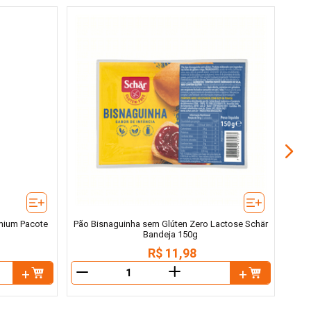
emium Pacote
Pão Bisnaguinha sem Glúten Zero Lactose Schär
Bandeja 150g
R$
11
,
98
＋
－
－