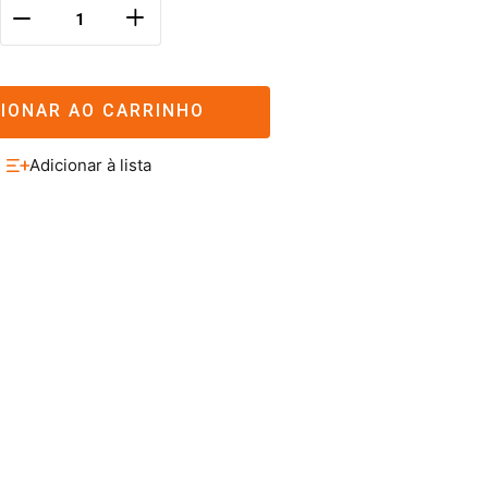
＋
－
CIONAR AO CARRINHO