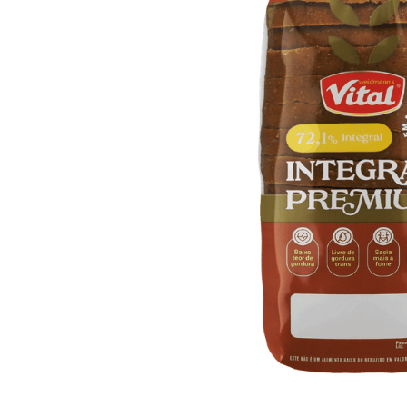
10
º
arroz