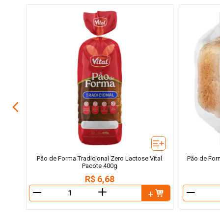
Pão de Forma Tradicional Zero Lactose Vital
Pão de For
Pacote 400g
R$
6
,
68
＋
－
－