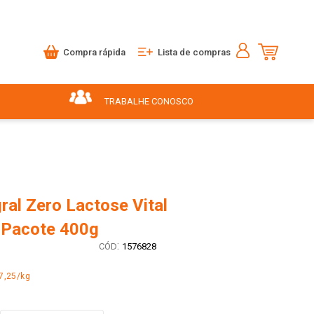
Compra rápida
Lista de compras
TRABALHE CONOSCO
ral Zero Lactose Vital
Pacote 400g
:
1576828
7,25/kg