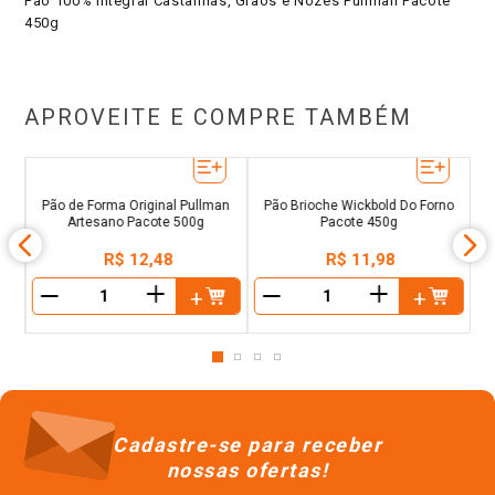
450g
APROVEITE E COMPRE TAMBÉM
Pã
50g
Pão de Forma Original Pullman
Pão Brioche Wickbold Do Forno
Artesano Pacote 500g
Pacote 450g
R$
12
,
48
R$
11
,
98
＋
＋
－
－