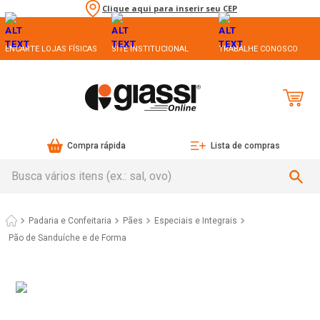
Clique aqui para inserir seu CEP
ENCARTE LOJAS FÍSICAS
SITE INSTITUCIONAL
TRABALHE CONOSCO
Compra rápida
Lista de compras
Busca vários itens (ex.: sal, ovo)
Padaria e Confeitaria
Pães
Pão de Sanduíche e de Forma
Pão Integral Grãos & Castanhas Pullman