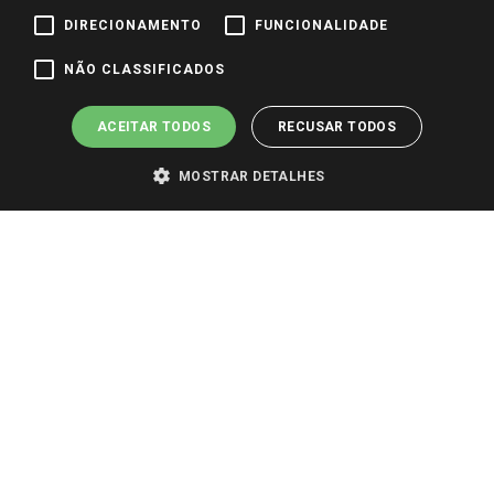
DIRECIONAMENTO
FUNCIONALIDADE
Pagamento e Segurança
NÃO CLASSIFICADOS
ACEITAR TODOS
RECUSAR TODOS
MOSTRAR DETALHES
PARA VER OS PREÇOS DA SUA REGIÃO, FAÇA LOGIN E SELECIONE A LOJA DE
SUA PREFERÊNCIA. SOMENTE APÓS O LOGIN, OS PREÇOS DA SUA REGIÃO OU
LOJA SERÃO CARREGADOS.
TODOS OS PREÇOS E CONDIÇÕES COMERCIAIS DESTE SITE SÃO VÁLIDOS APENAS
PARA COMPRAS REALIZADAS NO GIASSI.COM.BR E NA LOJA SELECIONADA
APÓS O LOGIN, E NÃO NECESSARIAMENTE SE APLICAM ÀS LOJAS FÍSICAS. OS
PREÇOS PARA AS VENDAS ONLINE DIVULGADOS NO SITE PREVALECEM ANTE
OS DEMAIS EVENTUALMENTE ANUNCIADOS EM OUTROS MEIOS DE
COMUNICAÇÃO E SITES DE BUSCAS.