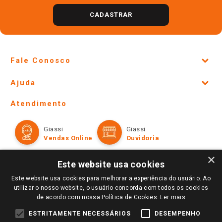
CADASTRAR
Fale Conosco
Site Institucional
Ajuda
Lojas Físicas e Horários
Telefones e horários das lojas físicas
Ofertas
Atendimento
Política de Privacidade e Termos de Uso
Cartão Giassi
Formas de Pagamento
Giassi
Giassi
Televendas
Políticas de entrega
Vendas Online
Ouvidoria
Amigo Giassi
Trocas e Devoluções
×
Notícias
Este website usa cookies
Perguntas frequentes
Redes Sociais
Este website usa cookies para melhorar a experiência do usuário. Ao
Trabalhe Conosco
utilizar o nosso website, o usuário concorda com todos os cookies
de acordo com nossa Política de Cookies.
Ler mais
Identidade Visual
ESTRITAMENTE NECESSÁRIOS
DESEMPENHO