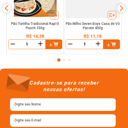
Pão Tortilha Tradicional Rap10
Pão Milho Seven Boys Casa de Vó
Pouch 330g
Pacote 450g
R$
14
,
38
R$
11
,
18
＋
＋
－
－
Cadastre-se para receber
nossas ofertas!