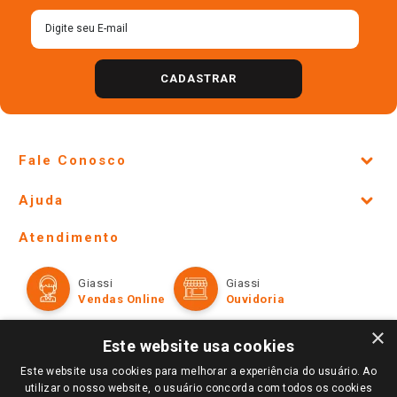
CADASTRAR
Fale Conosco
Site Institucional
Ajuda
Lojas Físicas e Horários
Telefones e horários das lojas físicas
Ofertas
Atendimento
Política de Privacidade e Termos de Uso
Cartão Giassi
Formas de Pagamento
Giassi
Giassi
Televendas
Políticas de entrega
Vendas Online
Ouvidoria
Amigo Giassi
Trocas e Devoluções
×
Notícias
Este website usa cookies
Perguntas frequentes
Redes Sociais
Este website usa cookies para melhorar a experiência do usuário. Ao
Trabalhe Conosco
utilizar o nosso website, o usuário concorda com todos os cookies