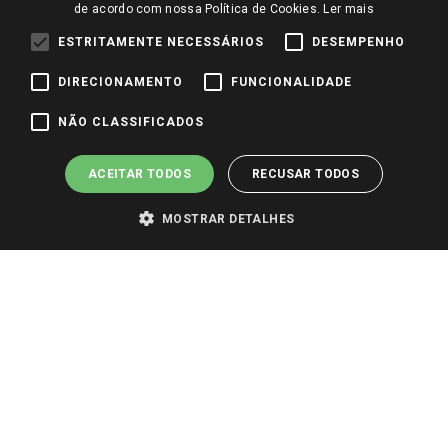
de acordo com nossa Política de Cookies.
Ler mais
Identidade Visual
ESTRITAMENTE NECESSÁRIOS
DESEMPENHO
DIRECIONAMENTO
FUNCIONALIDADE
Pagamento e Segurança
NÃO CLASSIFICADOS
ACEITAR TODOS
RECUSAR TODOS
MOSTRAR DETALHES
PARA VER OS PREÇOS DA SUA REGIÃO, FAÇA LOGIN E SELECIONE A LOJA DE
SUA PREFERÊNCIA. SOMENTE APÓS O LOGIN, OS PREÇOS DA SUA REGIÃO OU
LOJA SERÃO CARREGADOS.
TODOS OS PREÇOS E CONDIÇÕES COMERCIAIS DESTE SITE SÃO VÁLIDOS APENAS
PARA COMPRAS REALIZADAS NO GIASSI.COM.BR E NA LOJA SELECIONADA
APÓS O LOGIN, E NÃO NECESSARIAMENTE SE APLICAM ÀS LOJAS FÍSICAS. OS