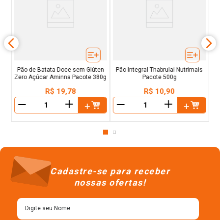
P
e
Pão de Batata-Doce sem Glúten
Pão Integral Thabrulai Nutrimais
Zero Açúcar Aminna Pacote 380g
Pacote 500g
R$
19
,
78
R$
10
,
90
＋
＋
－
－
Cadastre-se para receber
nossas ofertas!