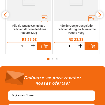
nho
Pão de Queijo Congelado
Pão de Queijo Congelado
Tradicional Forno de Minas
Tradicional Original Mineirinho
Pacote 820g
Pacote 400g
R$
25
,
98
R$
23
,
38
＋
＋
－
－
Cadastre-se para receber
nossas ofertas!