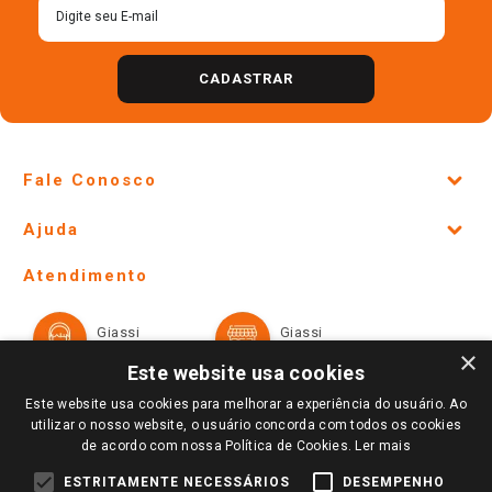
CADASTRAR
Fale Conosco
Site Institucional
Ajuda
Lojas Físicas e Horários
Telefones e horários das lojas físicas
Ofertas
Atendimento
Política de Privacidade e Termos de Uso
Cartão Giassi
Formas de Pagamento
Giassi
Giassi
Televendas
Políticas de entrega
Vendas Online
Ouvidoria
×
Amigo Giassi
Este website usa cookies
Trocas e Devoluções
Notícias
Este website usa cookies para melhorar a experiência do usuário. Ao
Perguntas frequentes
utilizar o nosso website, o usuário concorda com todos os cookies
Redes Sociais
de acordo com nossa Política de Cookies.
Ler mais
Trabalhe Conosco
ESTRITAMENTE NECESSÁRIOS
DESEMPENHO
Identidade Visual