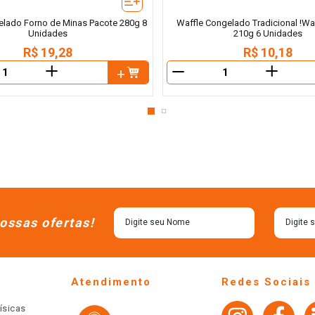
elado Forno de Minas Pacote 280g 8
Waffle Congelado Tradicional !W
Unidades
210g 6 Unidades
R$
19
,
28
R$
10
,
18
＋
＋
－
ossas ofertas!
Atendimento
Redes Sociais
ísicas