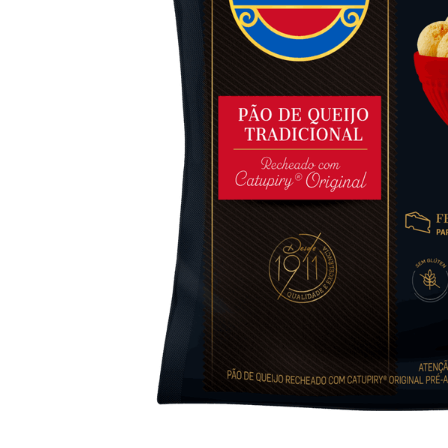
10
º
iogurte