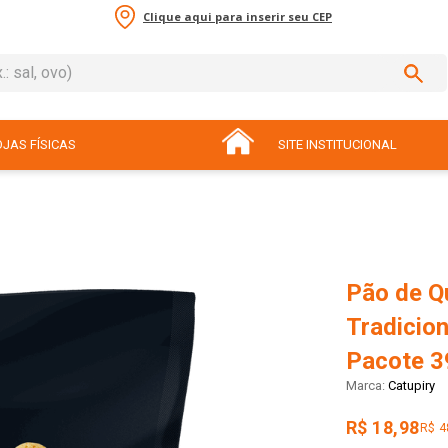
Clique aqui para inserir seu CEP
sal, ovo)
ADOS
JAS FÍSICAS
SITE INSTITUCIONAL
Pão de Q
Tradicion
Pacote 3
Catupiry
R$ 18,98
R$ 4