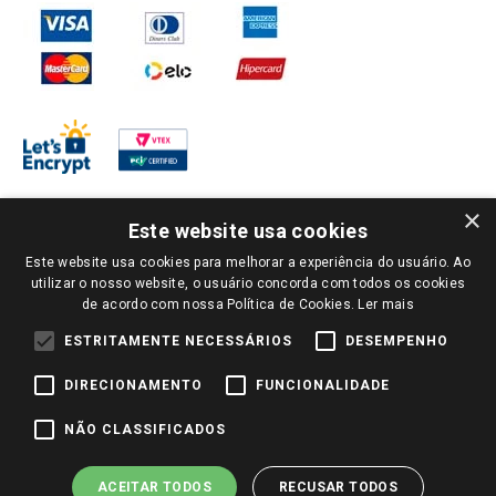
×
Este website usa cookies
Este website usa cookies para melhorar a experiência do usuário. Ao
PARA VER OS PREÇOS DA SUA REGIÃO, FAÇA LOGIN E SELECIONE A LOJA DE
utilizar o nosso website, o usuário concorda com todos os cookies
SUA PREFERÊNCIA. SOMENTE APÓS O LOGIN, OS PREÇOS DA SUA REGIÃO OU
de acordo com nossa Política de Cookies.
Ler mais
LOJA SERÃO CARREGADOS.
TODOS OS PREÇOS E CONDIÇÕES COMERCIAIS DESTE SITE SÃO VÁLIDOS APENAS
ESTRITAMENTE NECESSÁRIOS
DESEMPENHO
PARA COMPRAS REALIZADAS NO GIASSI.COM.BR E NA LOJA SELECIONADA
APÓS O LOGIN, E NÃO NECESSARIAMENTE SE APLICAM ÀS LOJAS FÍSICAS. OS
DIRECIONAMENTO
FUNCIONALIDADE
PREÇOS PARA AS VENDAS ONLINE DIVULGADOS NO SITE PREVALECEM ANTE
OS DEMAIS EVENTUALMENTE ANUNCIADOS EM OUTROS MEIOS DE
COMUNICAÇÃO E SITES DE BUSCAS.
NÃO CLASSIFICADOS
2022 COPYRIGHT - GIASSI SUPERMERCADOS. TODOS OS DIREITOS RESERVADOS.
ACEITAR TODOS
RECUSAR TODOS