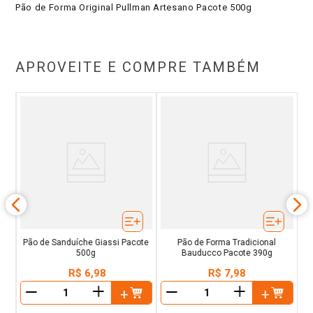
Pão de Forma Original Pullman Artesano Pacote 500g
APROVEITE E COMPRE TAMBÉM
a
Pão de Sanduíche Giassi Pacote
Pão de Forma Tradicional
500g
Bauducco Pacote 390g
R$
6
,
98
R$
7
,
98
＋
＋
－
－