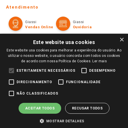
Telefones e horários das lojas físicas
Ofertas
Atendimento
Política de Privacidade e Termos de Uso
Cartão Giassi
Formas de Pagamento
Giassi
Giassi
Televendas
Políticas de entrega
Vendas Online
Ouvidoria
Amigo Giassi
Trocas e Devoluções
×
Notícias
Este website usa cookies
Perguntas frequentes
Redes Sociais
Este website usa cookies para melhorar a experiência do usuário. Ao
Trabalhe Conosco
utilizar o nosso website, o usuário concorda com todos os cookies
de acordo com nossa Política de Cookies.
Ler mais
Identidade Visual
ESTRITAMENTE NECESSÁRIOS
DESEMPENHO
DIRECIONAMENTO
FUNCIONALIDADE
Pagamento e Segurança
NÃO CLASSIFICADOS
ACEITAR TODOS
RECUSAR TODOS
MOSTRAR DETALHES