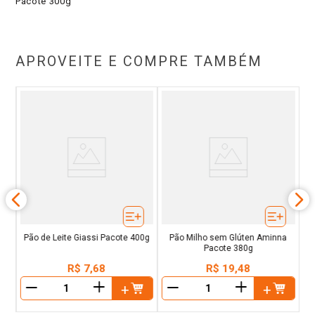
Pacote 300g
APROVEITE E COMPRE TAMBÉM
m
Pã
d
Pão de Leite Giassi Pacote 400g
Pão Milho sem Glúten Aminna
Pacote 380g
R$
7
,
68
R$
19
,
48
＋
＋
－
－