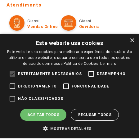
Telefones e horários das lojas físicas
Ofertas
Atendimento
Política de Privacidade e Termos de Uso
Cartão Giassi
Formas de Pagamento
Giassi
Giassi
Televendas
Políticas de entrega
Vendas Online
Ouvidoria
Amigo Giassi
Trocas e Devoluções
×
Notícias
Este website usa cookies
Perguntas frequentes
Redes Sociais
Este website usa cookies para melhorar a experiência do usuário. Ao
Trabalhe Conosco
utilizar o nosso website, o usuário concorda com todos os cookies
de acordo com nossa Política de Cookies.
Ler mais
Identidade Visual
ESTRITAMENTE NECESSÁRIOS
DESEMPENHO
DIRECIONAMENTO
FUNCIONALIDADE
Pagamento e Segurança
NÃO CLASSIFICADOS
ACEITAR TODOS
RECUSAR TODOS
MOSTRAR DETALHES