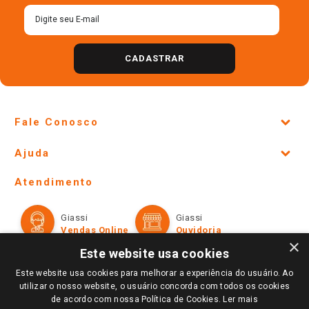
CADASTRAR
Fale Conosco
Site Institucional
Ajuda
Lojas Físicas e Horários
Telefones e horários das lojas físicas
Ofertas
Atendimento
Política de Privacidade e Termos de Uso
Cartão Giassi
Formas de Pagamento
Giassi
Giassi
Televendas
Políticas de entrega
Vendas Online
Ouvidoria
Amigo Giassi
×
Trocas e Devoluções
Este website usa cookies
Notícias
Este website usa cookies para melhorar a experiência do usuário. Ao
Perguntas frequentes
Redes Sociais
utilizar o nosso website, o usuário concorda com todos os cookies
Trabalhe Conosco
de acordo com nossa Política de Cookies.
Ler mais