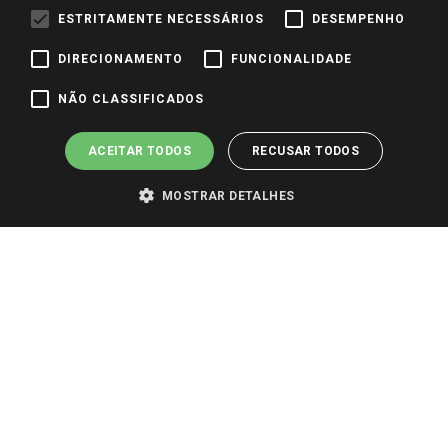
Identidade Visual
ESTRITAMENTE NECESSÁRIOS
DESEMPENHO
DIRECIONAMENTO
FUNCIONALIDADE
Pagamento e Segurança
NÃO CLASSIFICADOS
ACEITAR TODOS
RECUSAR TODOS
MOSTRAR DETALHES
PARA VER OS PREÇOS DA SUA REGIÃO, FAÇA LOGIN E SELECIONE A LOJA DE
SUA PREFERÊNCIA. SOMENTE APÓS O LOGIN, OS PREÇOS DA SUA REGIÃO OU
LOJA SERÃO CARREGADOS.
TODOS OS PREÇOS E CONDIÇÕES COMERCIAIS DESTE SITE SÃO VÁLIDOS APENAS
PARA COMPRAS REALIZADAS NO GIASSI.COM.BR E NA LOJA SELECIONADA
APÓS O LOGIN, E NÃO NECESSARIAMENTE SE APLICAM ÀS LOJAS FÍSICAS. OS