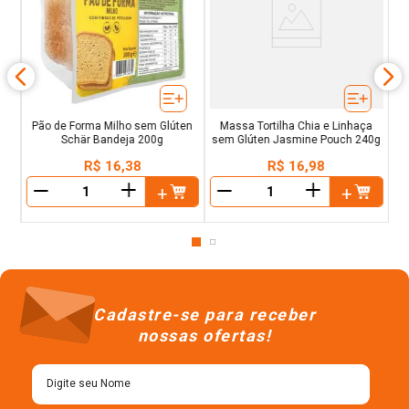
ce
e
Pão de Forma Milho sem Glúten
Massa Tortilha Chia e Linhaça
Schär Bandeja 200g
sem Glúten Jasmine Pouch 240g
R$
16
,
38
R$
16
,
98
＋
＋
－
－
Cadastre-se para receber
nossas ofertas!