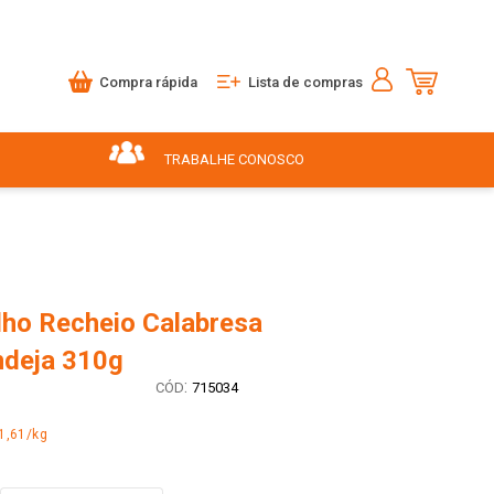
Compra rápida
Lista de compras
TRABALHE CONOSCO
lho Recheio Calabresa
ndeja 310g
:
715034
1,61/kg