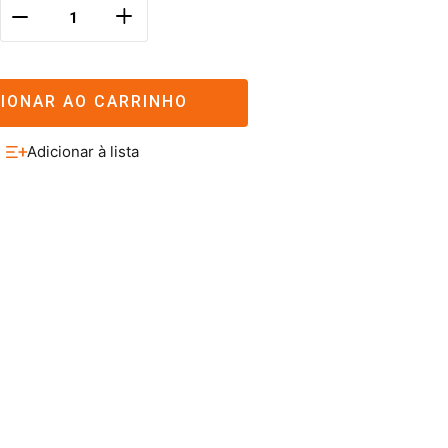
＋
－
CIONAR AO CARRINHO