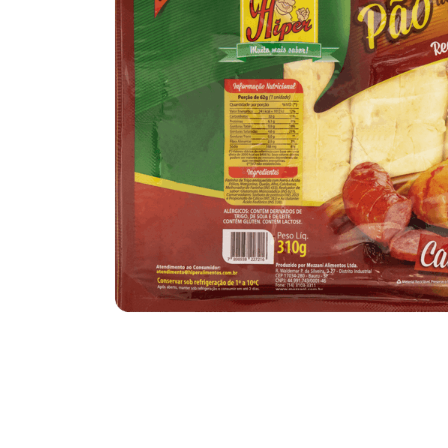
10
º
iogurte