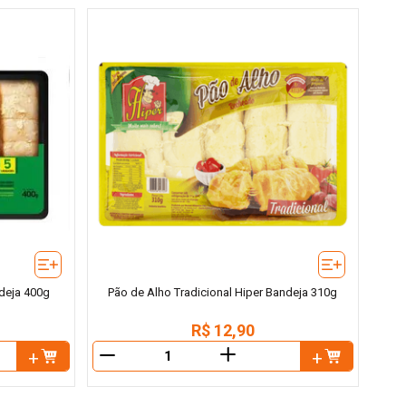
deja 400g
Pão de Alho Tradicional Hiper Bandeja 310g
R$
12
,
90
＋
－