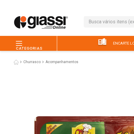
Busca vários itens (ex.: 
TERMOS MAIS BUSC
1
º
café
ENCARTE LO
CATEGORIAS
2
º
leite
Churrasco
Acompanhamentos
3
º
queijo
4
º
papel higiênico
5
º
chocolate
6
º
macarrão
7
º
arroz
8
º
pão
9
º
ovo