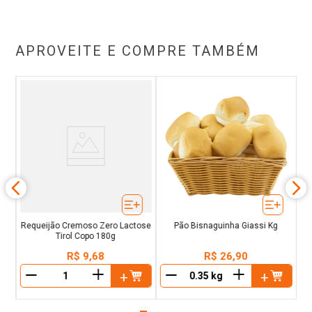
APROVEITE E COMPRE TAMBÉM
ro
P
g
Requeijão Cremoso Zero Lactose
Pão Bisnaguinha Giassi Kg
Tirol Copo 180g
R$
9
,
68
R$
26
,
90
＋
＋
－
－