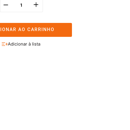
＋
－
CIONAR AO CARRINHO