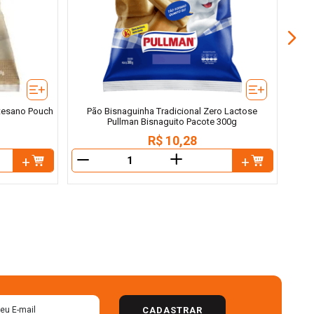
rtesano Pouch
Pão Bisnaguinha Tradicional Zero Lactose
Pullman Bisnaguito Pacote 300g
R$
10
,
28
＋
－
－
CADASTRAR