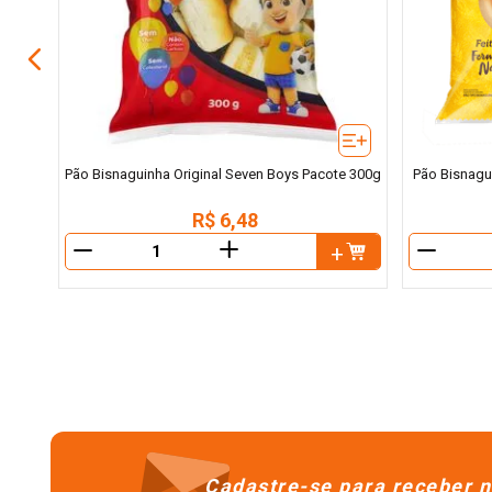
Pão Bisnaguinha Original Seven Boys Pacote 300g
Pão Bisnagu
R$
6
,
48
＋
－
－
Cadastre-se para receber n