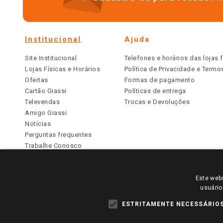
Institucional
Ajuda
Site Institucional
Telefones e horários das lojas f
Lojas Físicas e Horários
Política de Privacidade e Term
Ofertas
Formas de pagamento
Cartão Giassi
Políticas de entrega
Televendas
Trocas e Devoluções
Amigo Giassi
Notícias
Perguntas frequentes
Trabalhe Conosco
Identidade Visual
Este webs
PARA VER OS PREÇOS DA SUA REGIÃO, FAÇA 
usuário
TODOS OS PREÇOS E CONDIÇÕES COMERCIAIS DESTE SI
APLICAM ÀS LOJAS FÍSICAS. OS PREÇOS PARA AS VE
ESTRITAMENTE NECESSÁRIO