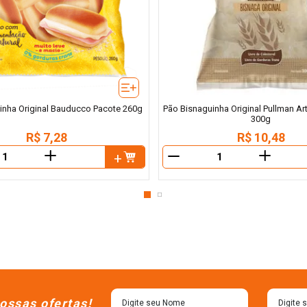
inha Original Bauducco Pacote 260g
Pão Bisnaguinha Original Pullman A
300g
R$
7
,
28
R$
10
,
48
＋
＋
－
ossas ofertas!