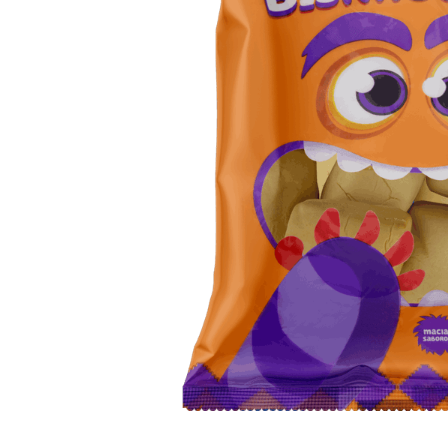
10
º
iogurte