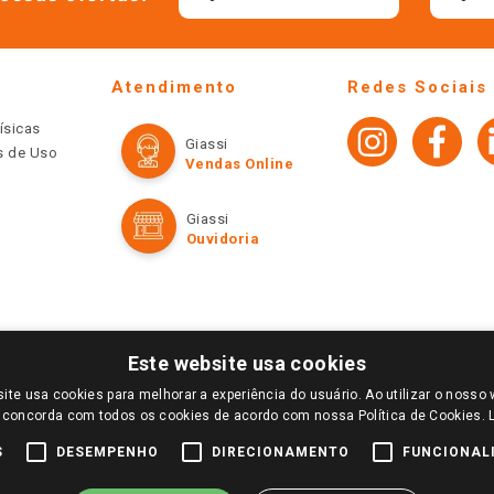
Atendimento
Redes Sociais
ísicas
Giassi
os de Uso
Vendas Online
Giassi
Ouvidoria
Este website usa cookies
ite usa cookies para melhorar a experiência do usuário. Ao utilizar o nosso 
LOGIN E SELECIONE A LOJA DE SUA PREFERÊNCIA. SOMENTE APÓS O LOGIN, OS PREÇOS
 concorda com todos os cookies de acordo com nossa Política de Cookies.
TE SÃO VÁLIDOS APENAS PARA COMPRAS REALIZADAS NO GIASSI.COM.BR E NA LOJA SE
NDAS ONLINE DIVULGADOS NO SITE PREVALECEM ANTE OS DEMAIS EVENTUALMENTE AN
S
DESEMPENHO
DIRECIONAMENTO
FUNCIONAL
DE BUSCAS.
2022 COPYRIGHT - GIASSI SUPERMERCADOS. TODOS OS DIREITOS RESERVADOS.