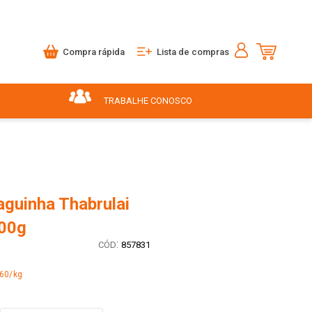
Compra rápida
Lista de compras
TRABALHE CONOSCO
aguinha Thabrulai
00g
:
857831
,60/kg