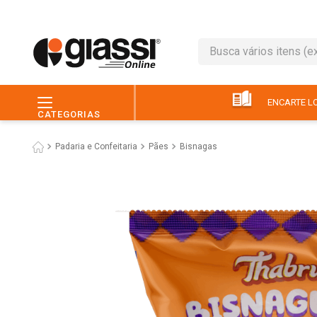
Busca vários itens (ex.: 
TERMOS MAIS BUSC
1
º
café
ENCARTE LO
CATEGORIAS
2
º
leite
Padaria e Confeitaria
Pães
Bisnagas
3
º
queijo
4
º
papel higiênico
5
º
chocolate
6
º
macarrão
7
º
arroz
8
º
pão
9
º
ovo