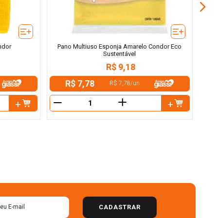
ndor
Pano Multiuso Esponja Amarelo Condor Eco
Sustentável
R$
9
,
18
R$ 7,78
R$ 7,78
/
un
＋
－
－
CADASTRAR