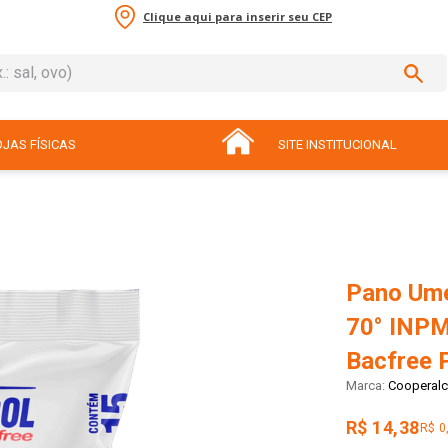
Clique aqui para inserir seu CEP
sal, ovo)
ADOS
JAS FÍSICAS
SITE INSTITUCIONAL
Pano Ume
70° INPM
Bacfree 
Cooperalc
R$ 14,38
R$ 0