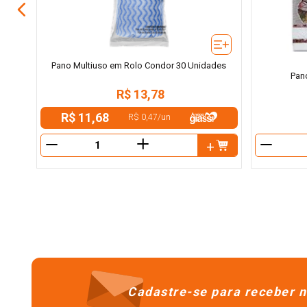
Pano Multiuso em Rolo Condor 30 Unidades
Pan
R$
13
,
78
R$ 11,68
R$ 0,47
/
un
＋
－
－
Cadastre-se para receber n