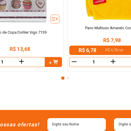
Pano Multiuso Amarelo Co
o de Copa Dohler Vigo 7139
R$
7
,
98
R$
13
,
68
R$ 6,78
R$ 6,78
/
un
＋
＋
－
ossas ofertas!