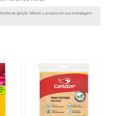
r e fontes de ignição. Manter o produto em sua embalagem
P