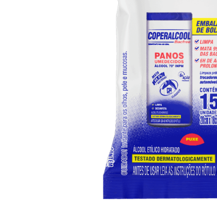
10
º
iogurte