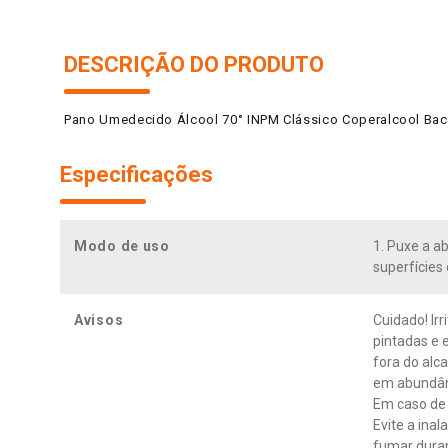
DESCRIÇÃO DO PRODUTO
Pano Umedecido Álcool 70° INPM Clássico Coperalcool Ba
Especificações
Modo de uso
1. Puxe a a
superfícies
Avisos
Cuidado! Irr
pintadas e 
fora do alc
em abundânc
Em caso de 
Evite a ina
fumar duran