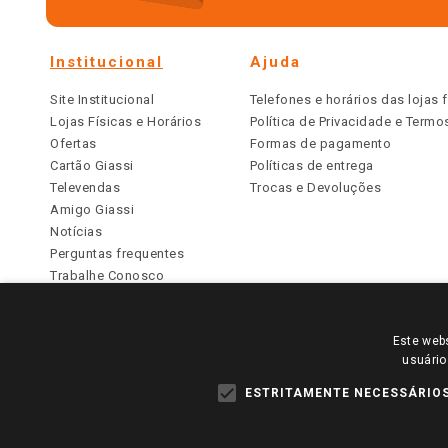
Institucional
Ajuda
Site Institucional
Telefones e horários das lojas f
Lojas Físicas e Horários
Política de Privacidade e Term
Ofertas
Formas de pagamento
Cartão Giassi
Políticas de entrega
Televendas
Trocas e Devoluções
Amigo Giassi
Notícias
Perguntas frequentes
Trabalhe Conosco
Identidade Visual
Este webs
PARA VER OS PREÇOS DA SUA REGIÃO, FAÇA 
usuário
TODOS OS PREÇOS E CONDIÇÕES COMERCIAIS DESTE SI
APLICAM ÀS LOJAS FÍSICAS. OS PREÇOS PARA AS VE
ESTRITAMENTE NECESSÁRIO