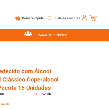
Compra rápida
Lista de compras
TRABALHE CONOSCO
decido com Álcool
 Clássico Coperalcool
Pacote 15 Unidades
:
ool
929301
,96/un