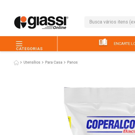
Busca vários itens (ex.: 
TERMOS MAIS BUSC
1
º
leite
ENCARTE LO
CATEGORIAS
2
º
café
Utensílios
Para Casa
Panos
3
º
queijo
4
º
papel higiênico
5
º
chocolate
6
º
arroz
7
º
macarrão
8
º
ovo
9
º
pão