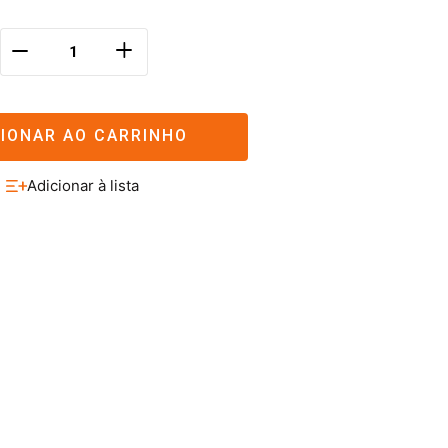
＋
－
CIONAR AO CARRINHO