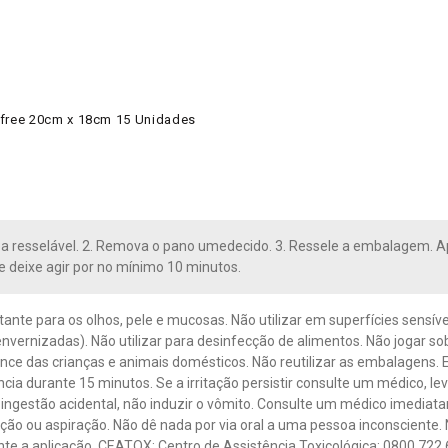
cfree 20cm x 18cm 15 Unidades
ba resselável. 2. Remova o pano umedecido. 3. Ressele a embalagem. 
 e deixe agir por no mínimo 10 minutos.
itante para os olhos, pele e mucosas. Não utilizar em superfícies sensív
envernizadas). Não utilizar para desinfecção de alimentos. Não jogar so
ance das crianças e animais domésticos. Não reutilizar as embalagens.
ia durante 15 minutos. Se a irritação persistir consulte um médico, le
ingestão acidental, não induzir o vômito. Consulte um médico imediat
lação ou aspiração. Não dê nada por via oral a uma pessoa inconsciente
te a aplicação. CEATOX: Centro de Assistência Toxicológica: 0800 722 