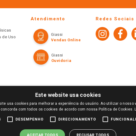
Atendimento
Redes Sociais
ísicas
Giassi
os de Uso
Vendas Online
Giassi
Ouvidoria
Este website usa cookies
ite usa cookies para melhorar a experiência do usuário. Ao utilizar o nosso 
LOGIN E SELECIONE A LOJA DE SUA PREFERÊNCIA. SOMENTE APÓS O LOGIN, OS PREÇOS
 concorda com todos os cookies de acordo com nossa Política de Cookies.
TE SÃO VÁLIDOS APENAS PARA COMPRAS REALIZADAS NO GIASSI.COM.BR E NA LOJA SE
NDAS ONLINE DIVULGADOS NO SITE PREVALECEM ANTE OS DEMAIS EVENTUALMENTE AN
S
DESEMPENHO
DIRECIONAMENTO
FUNCIONAL
DE BUSCAS.
2022 COPYRIGHT - GIASSI SUPERMERCADOS. TODOS OS DIREITOS RESERVADOS.
ACEITAR TODOS
RECUSAR TODOS