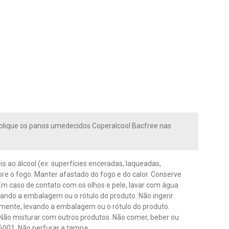
Aplique os panos umedecidos Coperalcool Bacfree nas
eis ao álcool (ex: superfícies enceradas, laqueadas,
bre o fogo. Manter afastado do fogo e do calor. Conserve
 Em caso de contato com os olhos e pele, lavar com água
vando a embalagem ou o rótulo do produto. Não ingerir.
amente, levando a embalagem ou o rótulo do produto.
. Não misturar com outros produtos. Não comer, beber ou
6001. Não perfurar a tampa.