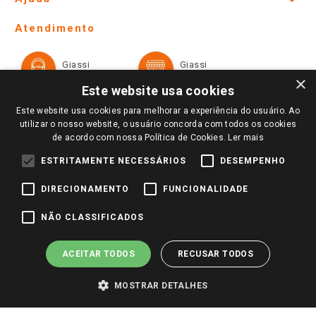
Lojas Físicas e Horários
Telefones e horários das lojas físicas
Ofertas
Atendimento
Política de Privacidade e Termos de Uso
Cartão Giassi
Formas de Pagamento
Giassi
Giassi
Televendas
Políticas de entrega
Vendas Online
Ouvidoria
×
Amigo Giassi
Este website usa cookies
Trocas e Devoluções
Notícias
Este website usa cookies para melhorar a experiência do usuário. Ao
Perguntas frequentes
utilizar o nosso website, o usuário concorda com todos os cookies
Redes Sociais
de acordo com nossa Política de Cookies.
Ler mais
Trabalhe Conosco
ESTRITAMENTE NECESSÁRIOS
DESEMPENHO
Identidade Visual
DIRECIONAMENTO
FUNCIONALIDADE
Pagamento e Segurança
NÃO CLASSIFICADOS
ACEITAR TODOS
RECUSAR TODOS
MOSTRAR DETALHES