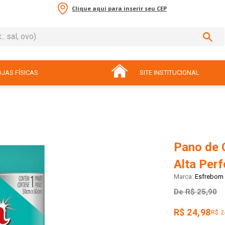
Clique aqui para inserir seu CEP
sal, ovo)
ADOS
JAS FÍSICAS
SITE INSTITUCIONAL
Pano de 
Alta Per
Esfrebom
De
R$ 25,90
R$ 24,98
R$ 2