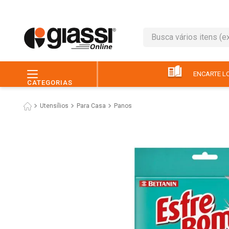
Busca vários itens (ex.: 
TERMOS MAIS BUSC
1
º
café
ENCARTE LO
CATEGORIAS
2
º
leite
Utensílios
Para Casa
Panos
3
º
queijo
4
º
papel higiênico
5
º
chocolate
6
º
macarrão
7
º
arroz
8
º
pão
9
º
ovo