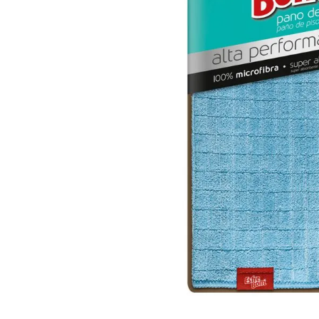
10
º
iogurte