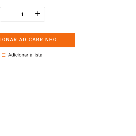
＋
－
CIONAR AO CARRINHO