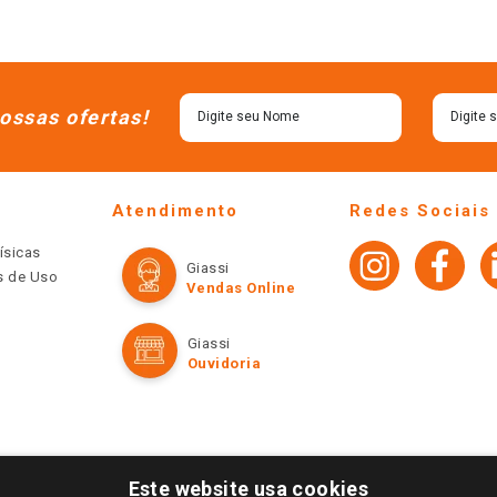
ossas ofertas!
Atendimento
Redes Sociais
ísicas
Giassi
os de Uso
Vendas Online
Giassi
Ouvidoria
Este website usa cookies