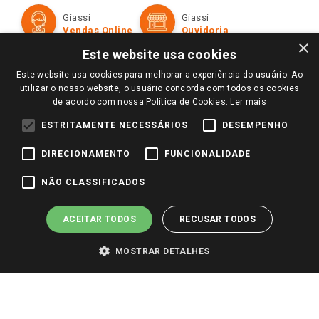
Formas de Pagamento
Giassi
Giassi
Televendas
Políticas de entrega
Vendas Online
Ouvidoria
Amigo Giassi
×
Trocas e Devoluções
Este website usa cookies
Notícias
Este website usa cookies para melhorar a experiência do usuário. Ao
Perguntas frequentes
Redes Sociais
utilizar o nosso website, o usuário concorda com todos os cookies
Trabalhe Conosco
de acordo com nossa Política de Cookies.
Ler mais
Identidade Visual
ESTRITAMENTE NECESSÁRIOS
DESEMPENHO
DIRECIONAMENTO
FUNCIONALIDADE
Pagamento e Segurança
NÃO CLASSIFICADOS
ACEITAR TODOS
RECUSAR TODOS
MOSTRAR DETALHES