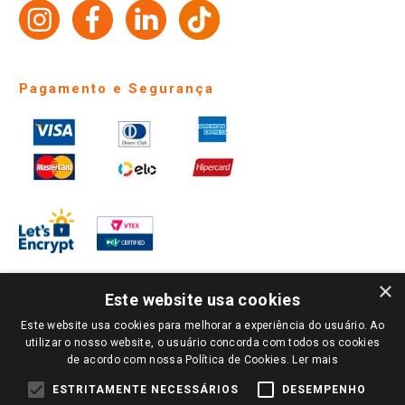
Identidade Visual
Pagamento e Segurança
×
Este website usa cookies
Este website usa cookies para melhorar a experiência do usuário. Ao
PARA VER OS PREÇOS DA SUA REGIÃO, FAÇA LOGIN E SELECIONE A LOJA DE
utilizar o nosso website, o usuário concorda com todos os cookies
SUA PREFERÊNCIA. SOMENTE APÓS O LOGIN, OS PREÇOS DA SUA REGIÃO OU
de acordo com nossa Política de Cookies.
Ler mais
LOJA SERÃO CARREGADOS.
TODOS OS PREÇOS E CONDIÇÕES COMERCIAIS DESTE SITE SÃO VÁLIDOS APENAS
ESTRITAMENTE NECESSÁRIOS
DESEMPENHO
PARA COMPRAS REALIZADAS NO GIASSI.COM.BR E NA LOJA SELECIONADA