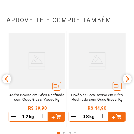
APROVEITE E COMPRE TAMBÉM
ra
L
uo
Acém Bovino em Bifes Resfriado
Coxão de Fora Bovino em Bifes
sem Osso Giassi Vácuo Kg
Resfriado sem Osso Giassi Kg
R$
39
,
90
R$
44
,
90
＋
＋
－
－