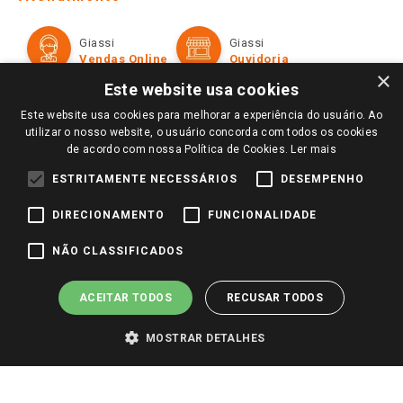
Política de Privacidade e Termos de Uso
Cartão Giassi
Formas de Pagamento
Giassi
Giassi
Televendas
Políticas de entrega
Vendas Online
Ouvidoria
Amigo Giassi
×
Trocas e Devoluções
Este website usa cookies
Notícias
Este website usa cookies para melhorar a experiência do usuário. Ao
Perguntas frequentes
Redes Sociais
utilizar o nosso website, o usuário concorda com todos os cookies
Trabalhe Conosco
de acordo com nossa Política de Cookies.
Ler mais
Identidade Visual
ESTRITAMENTE NECESSÁRIOS
DESEMPENHO
DIRECIONAMENTO
FUNCIONALIDADE
Pagamento e Segurança
NÃO CLASSIFICADOS
ACEITAR TODOS
RECUSAR TODOS
MOSTRAR DETALHES