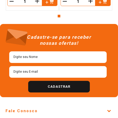
＋
＋
－
－
Cadastre-se para receber
nossas ofertas!
CADASTRAR
Fale Conosco