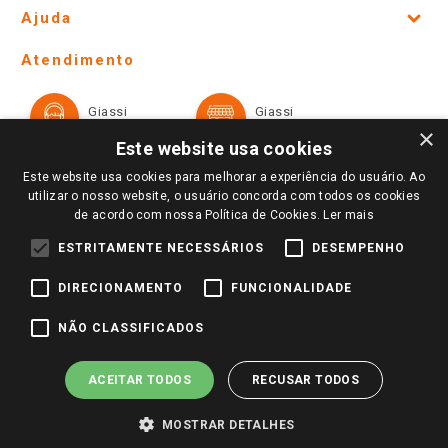
Site Institucional
Ajuda
Lojas Físicas e Horários
Telefones e horários das lojas físicas
Ofertas
Atendimento
Política de Privacidade e Termos de Uso
Cartão Giassi
Formas de Pagamento
Giassi
Giassi
Televendas
Políticas de entrega
Vendas Online
Ouvidoria
×
Amigo Giassi
Este website usa cookies
Trocas e Devoluções
Notícias
Este website usa cookies para melhorar a experiência do usuário. Ao
Perguntas frequentes
utilizar o nosso website, o usuário concorda com todos os cookies
Redes Sociais
de acordo com nossa Política de Cookies.
Ler mais
Trabalhe Conosco
ESTRITAMENTE NECESSÁRIOS
DESEMPENHO
Identidade Visual
DIRECIONAMENTO
FUNCIONALIDADE
Pagamento e Segurança
NÃO CLASSIFICADOS
ACEITAR TODOS
RECUSAR TODOS
MOSTRAR DETALHES