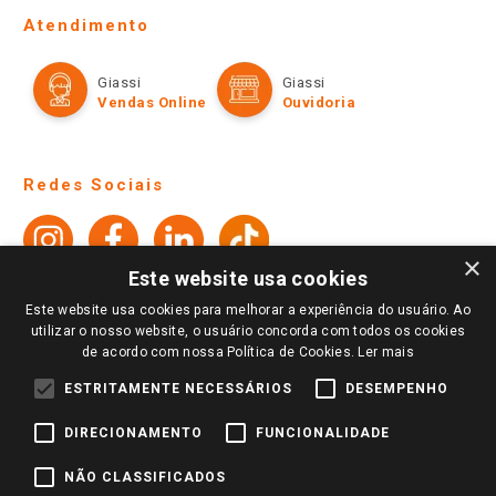
Fale Conosco
Site Institucional
Ajuda
Lojas Físicas e Horários
Telefones e horários das lojas físicas
Ofertas
Atendimento
Política de Privacidade e Termos de Uso
Cartão Giassi
Formas de Pagamento
Giassi
Giassi
Televendas
Políticas de entrega
Vendas Online
Ouvidoria
×
Amigo Giassi
Este website usa cookies
Trocas e Devoluções
Notícias
Este website usa cookies para melhorar a experiência do usuário. Ao
Perguntas frequentes
utilizar o nosso website, o usuário concorda com todos os cookies
Redes Sociais
de acordo com nossa Política de Cookies.
Ler mais
Trabalhe Conosco
ESTRITAMENTE NECESSÁRIOS
DESEMPENHO
Identidade Visual
DIRECIONAMENTO
FUNCIONALIDADE
Pagamento e Segurança
NÃO CLASSIFICADOS