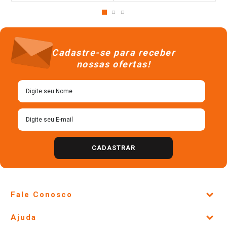
Pack Leite Fermentado
Pack Leite Fermentado
Desnatado Minions Vigor Frasco
Desnatado Yakult Frasco 480g 6
450g 6 Unidades
Unidades
R$
7
,
98
R$
13
,
48
＋
＋
－
－
Cadastre-se para receber
nossas ofertas!
CADASTRAR