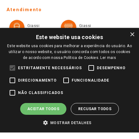
Telefones e horários das lojas físicas
Ofertas
Atendimento
Política de Privacidade e Termos de Uso
Cartão Giassi
Formas de Pagamento
Giassi
Giassi
Televendas
Políticas de entrega
Vendas Online
Ouvidoria
×
Amigo Giassi
Este website usa cookies
Trocas e Devoluções
Notícias
Este website usa cookies para melhorar a experiência do usuário. Ao
Perguntas frequentes
utilizar o nosso website, o usuário concorda com todos os cookies
Redes Sociais
de acordo com nossa Política de Cookies.
Ler mais
Trabalhe Conosco
ESTRITAMENTE NECESSÁRIOS
DESEMPENHO
Identidade Visual
DIRECIONAMENTO
FUNCIONALIDADE
Pagamento e Segurança
NÃO CLASSIFICADOS
ACEITAR TODOS
RECUSAR TODOS
MOSTRAR DETALHES