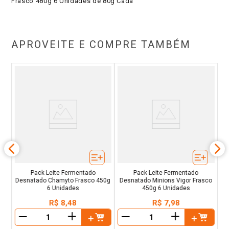
Frasco 480g 6 Unidades de 80g Cada
APROVEITE E COMPRE TAMBÉM
o
De
El
Pack Leite Fermentado
Pack Leite Fermentado
Desnatado Chamyto Frasco 450g
Desnatado Minions Vigor Frasco
6 Unidades
450g 6 Unidades
R$
8
,
48
R$
7
,
98
＋
＋
－
－