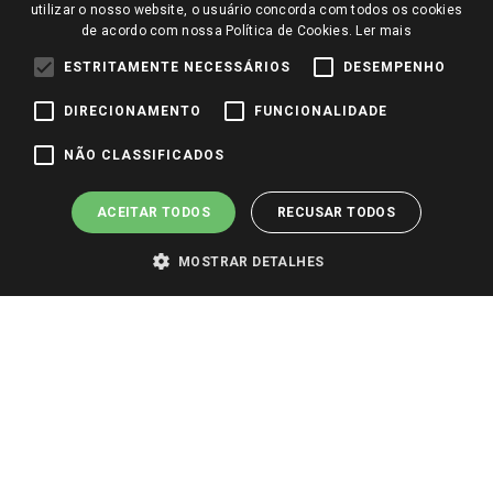
Redes Sociais
utilizar o nosso website, o usuário concorda com todos os cookies
Trabalhe Conosco
de acordo com nossa Política de Cookies.
Ler mais
Identidade Visual
ESTRITAMENTE NECESSÁRIOS
DESEMPENHO
DIRECIONAMENTO
FUNCIONALIDADE
Pagamento e Segurança
NÃO CLASSIFICADOS
ACEITAR TODOS
RECUSAR TODOS
MOSTRAR DETALHES
PARA VER OS PREÇOS DA SUA REGIÃO, FAÇA LOGIN E SELECIONE A LOJA DE
SUA PREFERÊNCIA. SOMENTE APÓS O LOGIN, OS PREÇOS DA SUA REGIÃO OU
LOJA SERÃO CARREGADOS.