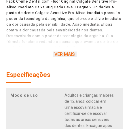
Pack Creme Dental com Flúor Original Colgate Sensitive Pro-
Alívio Imediato Caixa 90g Cada Leve 3 Pague 2 Unidades A
pasta de dente Colgate Sensitive Pro-Alívio Imediato possui o
poder da tecnologia da arginina, que oferece o alívio imediato
da dor causada pela sensibilidade. Ação imediata. Eficaz
contra a dor causada pela sensibilidade nos dentes.
Desenvolvido com o poder da tecnologia da arginina. Sua
fórmula funciona vedando os canais que levam ao centro do
dente, bloqueando a sensibilidade. Com o uso regular, cria-se
uma barreira de longa duração que age como um escudo
VER MAIS
protetor contra a sensibilidade dental. Clinicamente
comprovado.
Especificações
Modo de uso
Adultos e crianças maiores
de 12 anos: colocar em
uma escova macia e
certificar-se de escovar
todas as áreas sensíveis
dos dentes. Enxágue após