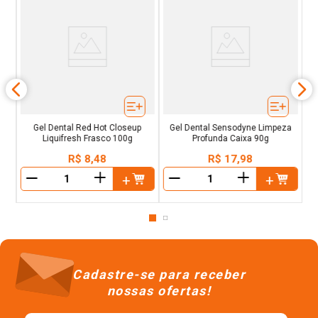
s
Gel Dental Red Hot Closeup
Gel Dental Sensodyne Limpeza
Liquifresh Frasco 100g
Profunda Caixa 90g
R$
8
,
48
R$
17
,
98
＋
＋
－
－
Cadastre-se para receber
nossas ofertas!