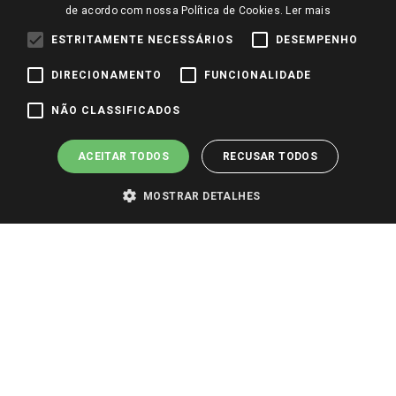
de acordo com nossa Política de Cookies.
Ler mais
ESTRITAMENTE NECESSÁRIOS
DESEMPENHO
DIRECIONAMENTO
FUNCIONALIDADE
NÃO CLASSIFICADOS
ACEITAR TODOS
RECUSAR TODOS
MOSTRAR DETALHES
PARA VER OS PREÇOS DA SUA REGIÃO, FAÇA LOGIN E SELECIONE A LOJA DE
SUA PREFERÊNCIA. SOMENTE APÓS O LOGIN, OS PREÇOS DA SUA REGIÃO OU
LOJA SERÃO CARREGADOS.
TODOS OS PREÇOS E CONDIÇÕES COMERCIAIS DESTE SITE SÃO VÁLIDOS APENAS
PARA COMPRAS REALIZADAS NO GIASSI.COM.BR E NA LOJA SELECIONADA
APÓS O LOGIN, E NÃO NECESSARIAMENTE SE APLICAM ÀS LOJAS FÍSICAS. OS
PREÇOS PARA AS VENDAS ONLINE DIVULGADOS NO SITE PREVALECEM ANTE
OS DEMAIS EVENTUALMENTE ANUNCIADOS EM OUTROS MEIOS DE
COMUNICAÇÃO E SITES DE BUSCAS.
2022 COPYRIGHT - GIASSI SUPERMERCADOS. TODOS OS DIREITOS RESERVADOS.