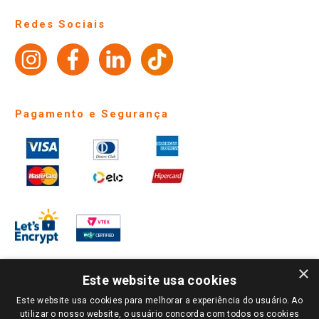
Site Institucional
Ajuda
Lojas Físicas e Horários
Telefones e horários das lojas físicas
Ofertas
Atendimento
Política de Privacidade e Termos de Uso
Cartão Giassi
Giassi
Formas de Pagamento
Giassi
Televendas
Ouvidoria
Políticas de entrega
Vendas Online
Amigo Giassi
Trocas e Devoluções
Notícias
Perguntas frequentes
Redes Sociais
Trabalhe Conosco
Identidade Visual
Pagamento e Segurança
×
Este website usa cookies
Este website usa cookies para melhorar a experiência do usuário. Ao
utilizar o nosso website, o usuário concorda com todos os cookies